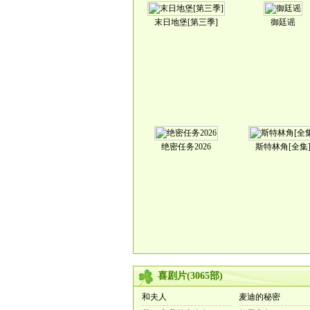
末日地堡[第三季]
御廷谣
绝密任务2026
斯特林角[全集
喜剧片
(
3065
部)
和夫人
麦迪的秘密