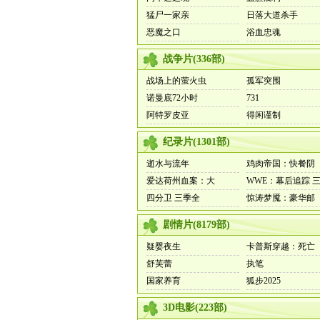
猛尸一家亲
日落大道杀手
恶魔之口
浴血忠魂
战争片
(
336
部)
战场上的萤火虫
孤军突围
诺曼底72小时
731
阿特罗皮亚
得闲谨制
纪录片
(
1301
部)
逝水与流年
鸡肉帝国：快餐阴
爱达荷州血案：大
WWE：幕后追踪 
四分卫 三季全
惊涛梦魇：豪华邮
剧情片
(
8179
部)
疑婴夜生
卡普斯穿越：死亡
舒芙蕾
执笔
国家养育
狐步2025
3D电影
(
223
部)