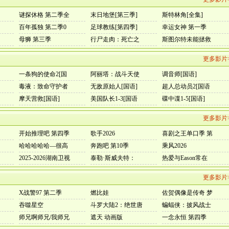
谜探休格 第二季全
末日地堡[第三季]
斯特林角[全集]
百年孤独 第二季0
足球教练[第四季]
幸运女神 第一季
母狮 第三季
行尸走肉：死亡之
斯图尔特未能拯救
更多影片
一条狗的使命2[国
阿丽塔：战斗天使
调音师[国语]
毒液：致命守护者
无敌原始人[国语]
超人总动员2[国语
摩天营救[国语]
美国队长1-3[国语
碟中谍1-5[国语]
更多影片
开始推理吧 第四季
歌手2026
喜剧之王单口季 第
哈哈哈哈哈—很高
奔跑吧 第10季
乘风2026
2025-2026湖南卫视
泰勒·斯威夫特：
热爱与Eason常在
更多影片
X战警97 第二季
燃比娃
佐贺偶像是传奇 梦
吞噬星空
斗罗大陆2：绝世唐
蝙蝠侠：披风战士
师兄啊师兄/我师兄
遮天 动画版
一念永恒 第四季