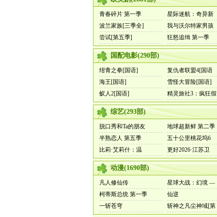
青春碎片 第一季
星际迷航：奇异新
波兰家族[三季全]
我与沃尔特家男孩
尝试[第五季]
狂怒追缉 第一季
国配电影
(
290
部)
绀青之拳[国语]
复仇者联盟4[国语
海王[国语]
雪怪大冒险[国语]
蚁人2[国语]
精灵旅社3：疯狂假
综艺
(
293
部)
脱口秀和Ta的朋友
地球超新鲜 第二季
半熟恋人 第五季
五十公里桃花坞6
比莉·艾莉什：温
更好2026·江苏卫
动漫
(
1690
部)
凡人修仙传
星球大战：幻境 —
柯蒂斯总统 第一季
仙逆
一斩苍穹
斩神之凡尘神域[第