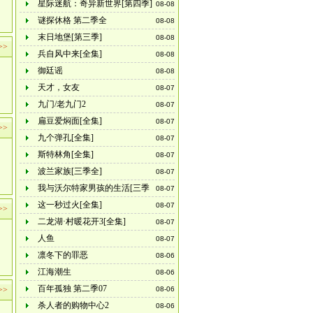
星际迷航：奇异新世界[第四季]
08-08
谜探休格 第二季全
08-08
末日地堡[第三季]
08-08
>>
兵自风中来[全集]
08-08
御廷谣
08-08
天才，女友
08-07
九门/老九门2
08-07
扁豆爱焖面[全集]
08-07
>>
九个弹孔[全集]
08-07
斯特林角[全集]
08-07
波兰家族[三季全]
08-07
我与沃尔特家男孩的生活[三季
08-07
全]
这一秒过火[全集]
08-07
>>
二龙湖·村暖花开3[全集]
08-07
人鱼
08-07
凛冬下的罪恶
08-06
江海潮生
08-06
百年孤独 第二季07
>>
08-06
杀人者的购物中心2
08-06