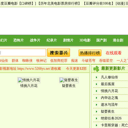
24年度豆瓣电影【口碑榜】]
【历年北美电影票房排行榜】
【豆瓣评分前100名】
[动漫]
科幻片
恐怖片
战争片
纪录片
剧情片
3D电影
国产剧
港台剧
热播排行榜
在线观看
修仙传
群体
蜘蛛侠
牧神记
低智商犯罪
痴迷
斗破苍穹
吞噬星空
一人之
最新更新影片
6影视新地址 https://www.5266ys.net 请收藏 今天更新
12
部
凡人修仙传
最后孤屋
情挑六月花
疑婴夜生
情挑六月花
内华达之瑰
逝水与流年
疑婴夜生
绝密任务2026
卡普斯穿越：死