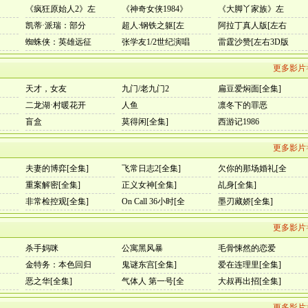
《疯狂原始人2》左
《神奇女侠1984》
《大脚丫家族》左
凯蒂·派瑞：部分
超人:钢铁之躯[左
阿拉丁真人版[左右
蜘蛛侠：英雄远征
张学友1/2世纪演唱
雷霆沙赞[左右3D版
更多影片
天才，女友
九门/老九门2
扁豆爱焖面[全集]
二龙湖·村暖花开
人鱼
凛冬下的罪恶
盲盒
莫得闲[全集]
西游记1986
更多影片
夫妻的博弈[全集]
飞常日志2[全集]
欠你的那场婚礼[全
重案解密[全集]
正义女神[全集]
乩身[全集]
非常检控观[全集]
On Call 36小时[全
墨刃藏娇[全集]
更多影片
杀手妈咪
公寓黑风暴
毛骨悚然的恋爱
金特务：本色回归
鬼谜东宫[全集]
爱在连理里[全集]
恶之华[全集]
气体人 第一号[全
大叔再出招[全集]
更多影片