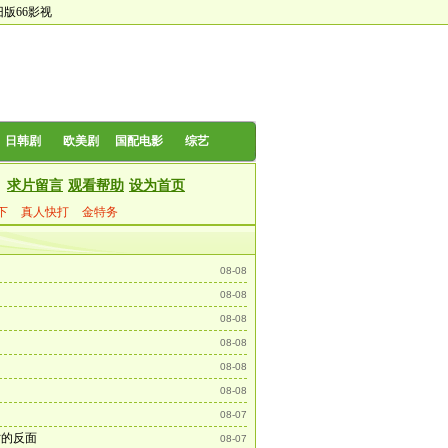
旧版66影视
日韩剧
欧美剧
国配电影
综艺
求片留言
观看帮助
设为首页
下
真人快打
金特务
08-08
08-08
08-08
08-08
08-08
08-08
08-07
亡的反面
08-07