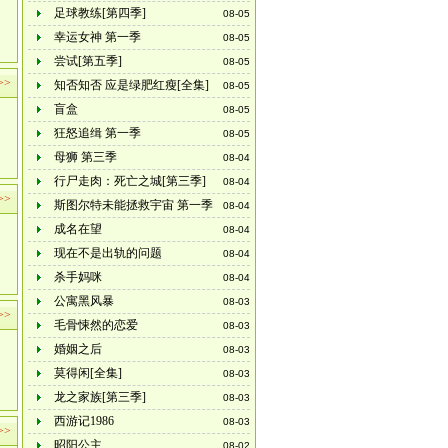
足球教练[第四季]
08-05
幸运女神 第一季
08-05
尝试[第五季]
08-05
>>
知否知否 应是绿肥红瘦[全集]
08-05
盲盒
08-05
狂怒追缉 第一季
08-05
母狮 第三季
08-04
行尸走肉：死亡之城[第三季]
08-04
>>
斯图尔特未能拯救宇宙 第一季
08-04
成名在望
08-04
现在不是出轨的问题
08-04
杀手妈咪
08-04
公寓黑风暴
08-03
>>
毛骨悚然的恋爱
08-03
婚姻之后
08-03
莫得闲[全集]
08-03
龙之家族[第三季]
08-03
西游记1986
08-03
>>
昭阳公主
08-02