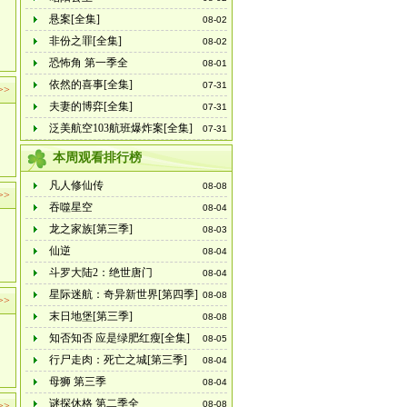
悬案[全集]
08-02
非份之罪[全集]
08-02
恐怖角 第一季全
08-01
依然的喜事[全集]
07-31
>>
夫妻的博弈[全集]
07-31
泛美航空103航班爆炸案[全集]
07-31
本周观看排行榜
凡人修仙传
08-08
>>
吞噬星空
08-04
龙之家族[第三季]
08-03
仙逆
08-04
斗罗大陆2：绝世唐门
08-04
星际迷航：奇异新世界[第四季]
08-08
>>
末日地堡[第三季]
08-08
知否知否 应是绿肥红瘦[全集]
08-05
行尸走肉：死亡之城[第三季]
08-04
母狮 第三季
08-04
谜探休格 第二季全
08-08
>>