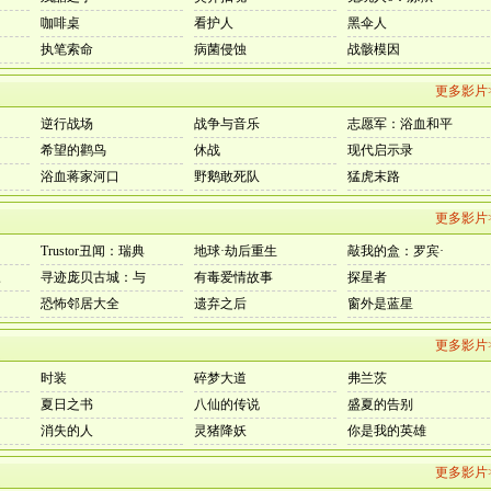
咖啡桌
看护人
黑伞人
执笔索命
病菌侵蚀
战骸模因
更多影片
逆行战场
战争与音乐
志愿军：浴血和平
希望的鹳鸟
休战
现代启示录
浴血蒋家河口
野鹅敢死队
猛虎末路
更多影片
Trustor丑闻：瑞典
地球·劫后重生
敲我的盒：罗宾·
三
寻迹庞贝古城：与
有毒爱情故事
探星者
恐怖邻居大全
遗弃之后
窗外是蓝星
更多影片
时装
碎梦大道
弗兰茨
夏日之书
八仙的传说
盛夏的告别
消失的人
灵猪降妖
你是我的英雄
更多影片