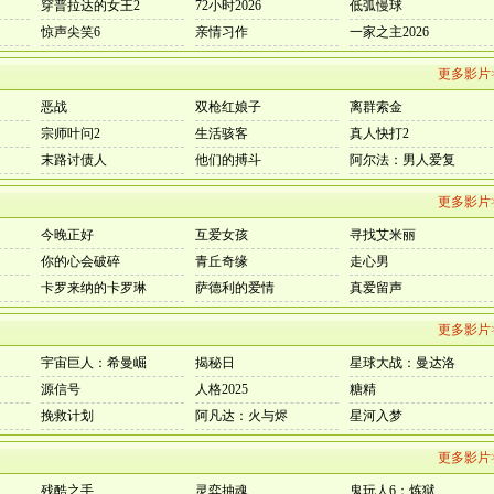
穿普拉达的女王2
72小时2026
低弧慢球
惊声尖笑6
亲情习作
一家之主2026
更多影片
恶战
双枪红娘子
离群索金
宗师叶问2
生活骇客
真人快打2
末路讨债人
他们的搏斗
阿尔法：男人爱复
更多影片
今晚正好
互爱女孩
寻找艾米丽
你的心会破碎
青丘奇缘
走心男
卡罗来纳的卡罗琳
萨德利的爱情
真爱留声
更多影片
宇宙巨人：希曼崛
揭秘日
星球大战：曼达洛
源信号
人格2025
糖精
挽救计划
阿凡达：火与烬
星河入梦
更多影片
残酷之手
灵弈抽魂
鬼玩人6：炼狱