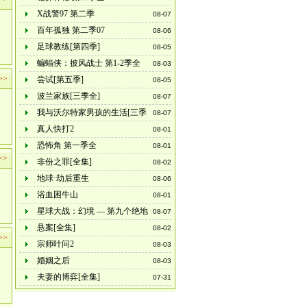
X战警97 第二季
08-07
百年孤独 第二季07
08-06
足球教练[第四季]
08-05
蝙蝠侠：披风战士 第1-2季全
08-03
>>
尝试[第五季]
08-05
波兰家族[三季全]
08-07
我与沃尔特家男孩的生活[三季
08-07
全]
真人快打2
08-01
恐怖角 第一季全
08-01
>>
非份之罪[全集]
08-02
地球·劫后重生
08-06
浴血困牛山
08-01
星球大战：幻境 — 第九个绝地
08-07
武士[全集]
悬案[全集]
08-02
>>
宗师叶问2
08-03
婚姻之后
08-03
夫妻的博弈[全集]
07-31