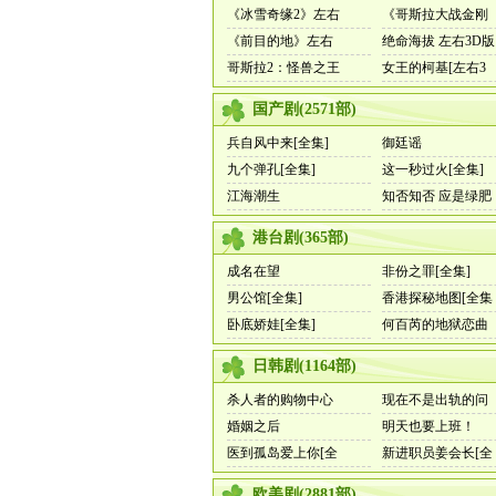
《冰雪奇缘2》左右
《哥斯拉大战金刚
《前目的地》左右
绝命海拔 左右3D版
哥斯拉2：怪兽之王
女王的柯基[左右3
国产剧
(
2571
部)
兵自风中来[全集]
御廷谣
九个弹孔[全集]
这一秒过火[全集]
江海潮生
知否知否 应是绿肥
港台剧
(
365
部)
成名在望
非份之罪[全集]
男公馆[全集]
香港探秘地图[全集
卧底娇娃[全集]
何百芮的地狱恋曲
日韩剧
(
1164
部)
杀人者的购物中心
现在不是出轨的问
婚姻之后
明天也要上班！
医到孤岛爱上你[全
新进职员姜会长[全
欧美剧
(
2881
部)