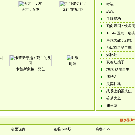
时装
天才，女友
九门/老九门2
恶战
血腥腐朽
鸡肉帝国：快餐
Trustor丑闻：
星球大战：幻境 —
X战警97 第二季
燃比娃
双枪红娘子
]
时装
卡普斯穿越：死亡
地球·劫后重生
残酷之手
灵弈抽魂
战场上的萤火虫
碎梦大道
弗兰茨
更多影片
邻里谜案
狂唱下半场
晚餐2025