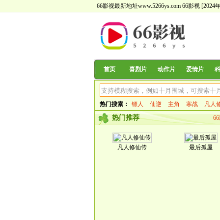
66影视最新地址www.5266ys.com
66影视
[20
首页
喜剧片
动作片
爱情片
热门搜索：
镖人
仙逆
主角
寒战
凡人
热门推荐
6
凡人修仙传
最后孤屋