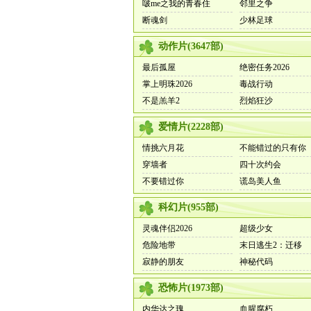
啵me之我的青春住
邻里之争
断魂剑
少林足球
动作片
(
3647
部)
最后孤屋
绝密任务2026
掌上明珠2026
毒战行动
不是羔羊2
烈焰狂沙
爱情片
(
2228
部)
情挑六月花
不能错过的只有你
穿墙者
四十次约会
不要错过你
谎岛美人鱼
科幻片
(
955
部)
灵魂伴侣2026
超级少女
危险地带
末日逃生2：迁移
寂静的朋友
神秘代码
恐怖片
(
1973
部)
内华达之瑰
血腥腐朽