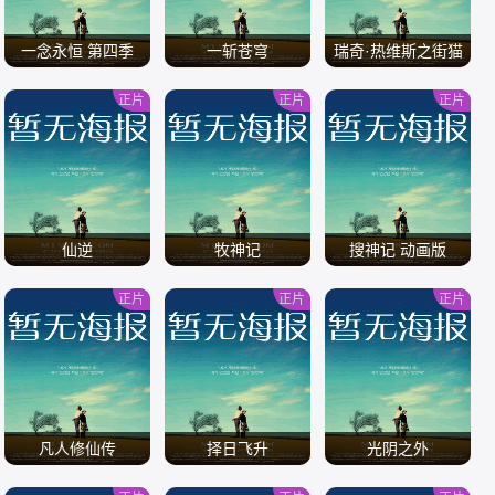
一念永恒 第四季
一斩苍穹
瑞奇·热维斯之街猫
一族
正片
正片
正片
/
/
/
仙逆
牧神记
搜神记 动画版
正片
正片
正片
/
/
/
凡人修仙传
择日飞升
光阴之外