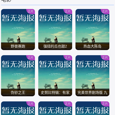
/
/
/
正片
正片
正片
野兽赛跑
强扭的瓜也甜2
热血大陈岛
正片
正片
正片
/
/
/
伪钞之王
史努比特辑：有家
完美世界剧场版 九
真好
劫焚天
正片
正片
正片