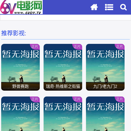
推荐影视:
正片
正片
正片
野兽赛跑
瑞奇·热维斯之街猫
九门/老九门2
一族
正片
正片
正片
/
/
/