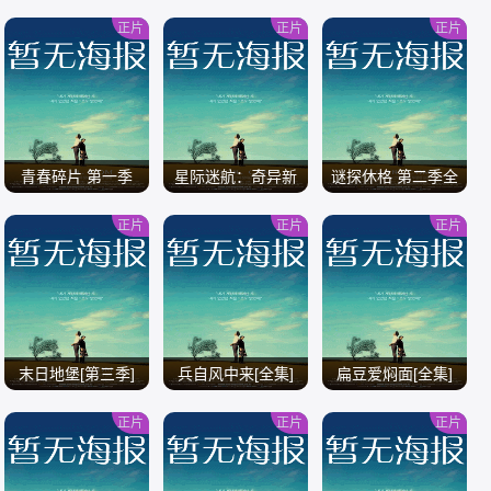
正片
正片
正片
/
/
/
青春碎片 第一季
星际迷航：奇异新
谜探休格 第二季全
世界[第四季]
正片
正片
正片
/
/
/
末日地堡[第三季]
兵自风中来[全集]
扁豆爱焖面[全集]
正片
正片
正片
/
/
/