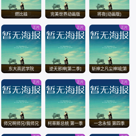
燃比娃
完美世界动画版
将夜(动画版)
正片
正片
正片
/
/
/
东大高武学院
逆天邪神[第二季]
斩神之凡尘神域[第
二季]
正片
正片
正片
/
/
/
师兄啊师兄/我师兄
柯蒂斯总统 第一季
一念永恒 第四季
实在太稳健了