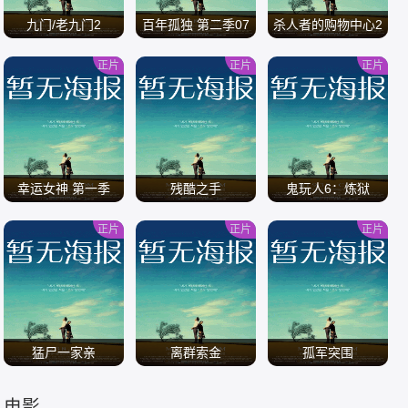
九门/老九门2
百年孤独 第二季07
杀人者的购物中心2
正片
正片
正片
/
/
/
幸运女神 第一季
残酷之手
鬼玩人6：炼狱
正片
正片
正片
/
/
/
猛尸一家亲
离群索金
孤军突围
电影