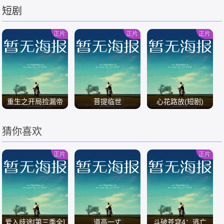
短剧
/
/
/
正片
正片
正片
重生之开局捡漏帝
菩提临世
心花路放(短剧)
王绿
猜你喜欢
/
/
/
正片
正片
爱入歧途[第三季全]
道高一丈
斗破苍穹4：逃亡