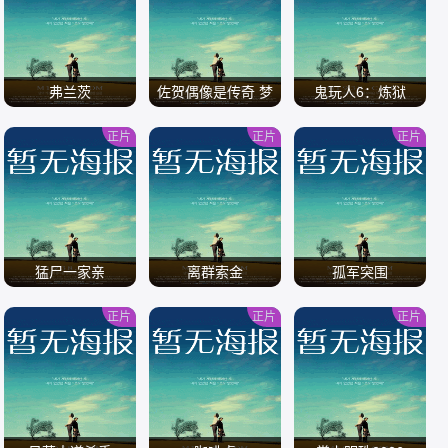
/
/
/
弗兰茨
佐贺偶像是传奇 梦
鬼玩人6：炼狱
想银河乐园
正片
正片
正片
/
/
/
猛尸一家亲
离群索金
孤军突围
正片
正片
正片
/
/
/