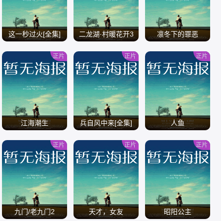
这一秒过火[全集]
二龙湖·村暖花开3
凛冬下的罪恶
[全集]
正片
正片
正片
/
/
/
江海潮生
兵自风中来[全集]
人鱼
正片
正片
正片
/
/
/
九门/老九门2
天才，女友
昭阳公主