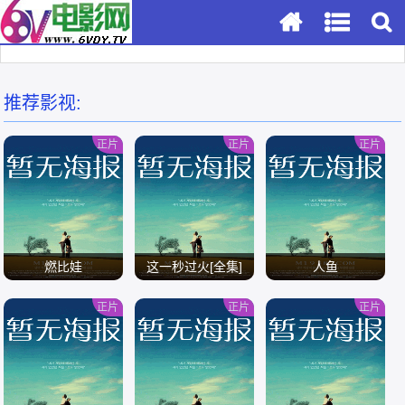
推荐影视:
正片
正片
正片
燃比娃
这一秒过火[全集]
人鱼
正片
正片
正片
/
/
/