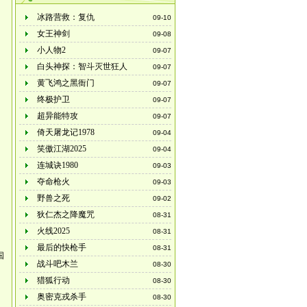
冰路营救：复仇
09-10
女王神剑
09-08
小人物2
09-07
白头神探：智斗灭世狂人
09-07
黄飞鸿之黑衙门
09-07
终极护卫
09-07
超异能特攻
09-07
倚天屠龙记1978
09-04
笑傲江湖2025
09-04
连城诀1980
09-03
夺命枪火
09-03
野兽之死
09-02
狄仁杰之降魔咒
08-31
火线2025
08-31
最后的快枪手
08-31
国
战斗吧木兰
08-30
猎狐行动
08-30
奥密克戎杀手
08-30