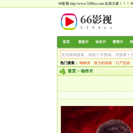
66影视 http://www.5266ys.com 欢迎大家！！！
首页
喜剧片
动作片
爱情片
热门搜索：
蜘蛛侠
权力的游戏
行尸走肉
首页
>
动作片