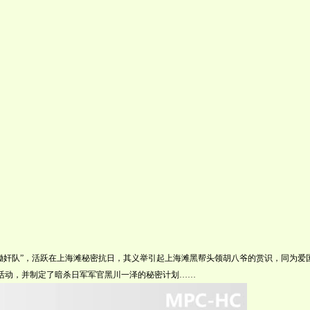
“锄奸队”，活跃在上海滩秘密抗日，其义举引起上海滩黑帮头领胡八爷的赏识，同为爱
日活动，并制定了暗杀日军军官黑川一泽的秘密计划……