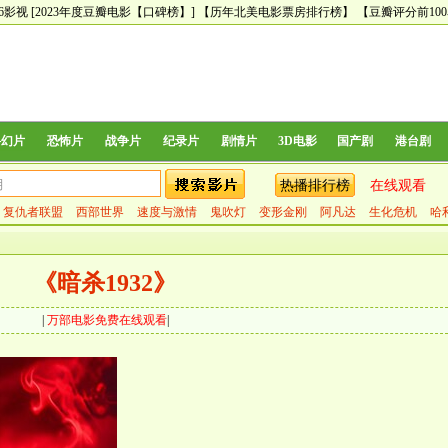
66影视
[2023年度豆瓣电影【口碑榜】]
【历年北美电影票房排行榜】
【豆瓣评分前10
科幻片
恐怖片
战争片
纪录片
剧情片
3D电影
国产剧
港台剧
热播排行榜
在线观看
复仇者联盟
西部世界
速度与激情
鬼吹灯
变形金刚
阿凡达
生化危机
哈
《暗杀1932》
|
万部电影免费在线观看
|