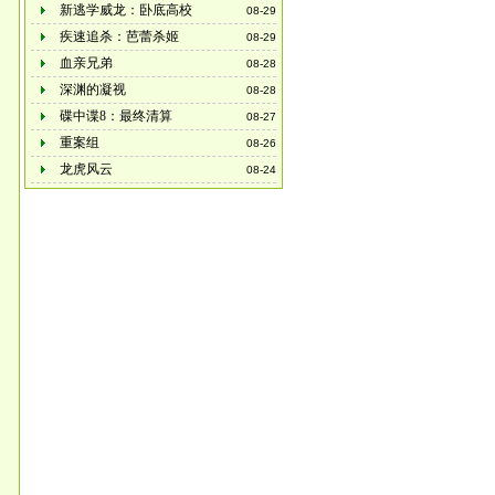
新逃学威龙：卧底高校
08-29
疾速追杀：芭蕾杀姬
08-29
血亲兄弟
08-28
深渊的凝视
08-28
碟中谍8：最终清算
08-27
重案组
08-26
龙虎风云
08-24