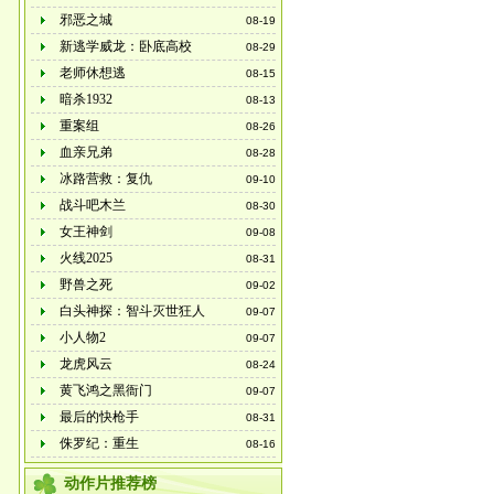
邪恶之城
08-19
新逃学威龙：卧底高校
08-29
老师休想逃
08-15
暗杀1932
08-13
重案组
08-26
血亲兄弟
08-28
冰路营救：复仇
09-10
战斗吧木兰
08-30
女王神剑
09-08
火线2025
08-31
野兽之死
09-02
白头神探：智斗灭世狂人
09-07
小人物2
09-07
龙虎风云
08-24
黄飞鸿之黑衙门
09-07
最后的快枪手
08-31
侏罗纪：重生
08-16
动作片推荐榜