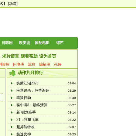
0名】
[动漫]
日韩剧
欧美剧
国配电影
综艺
求片留言
观看帮助
设为首页
利波特
闪电侠
战狼
蝙蝠侠
死侍
动作片月排行
笑傲江湖2025
09-04
疾速追杀：芭蕾杀姬
08-29
猎狐行动
08-30
碟中谍8：最终清算
08-27
新·驯龙高手
08-14
F1：狂飙飞车
08-22
超异能特攻
09-07
极速女神
08-23