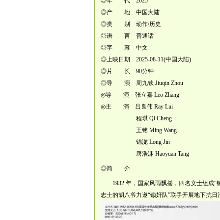
◎年 代 2025
◎产 地 中国大陆
◎类 别 动作/历史
◎语 言 普通话
◎字 幕 中文
◎上映日期 2025-08-11(中国大陆)
◎片 长 90分钟
◎导 演 周九钦 Jiuqin Zhou
◎导 演 张立嘉 Leo Zhang
◎主 演 吕良伟 Ray Lui
程琪 Qi Cheng
王铭 Ming Wang
锦泷 Long Jin
唐浩渊 Haoyuan Tang
◎简 介
1932 年，国家风雨飘摇，四名义士组成
志士的胡八爷力邀“锄奸队”联手开展地下抗