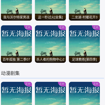
我与沃尔特家男孩
这一秒过火[全集]
二龙湖·村暖花开3
的生活[三季全]
[全集]
正片
正片
正片
/
/
/
百年孤独 第二季07
杀人者的购物中心2
足球教练[第四季]
动漫剧集
/
/
/
正片
正片
正片