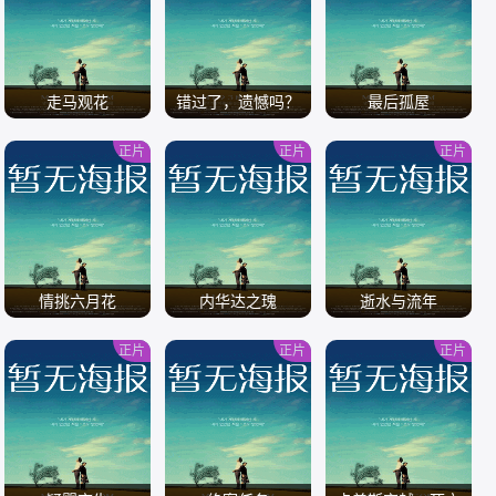
/
/
/
走马观花
错过了，遗憾吗？
最后孤屋
正片
正片
正片
/
/
/
情挑六月花
内华达之瑰
逝水与流年
正片
正片
正片
/
/
/