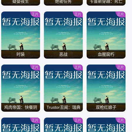
疑婴夜生
绝密任务
卡普斯穿越：死亡
的反面
正片
正片
正片
/
/
/
时装
恶战
血腥腐朽
正片
正片
正片
/
/
/
鸡肉帝国：快餐阴
Trustor丑闻：瑞典
双枪红娘子
谋
金融案内幕
正片
正片
正片