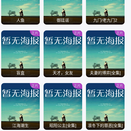
人鱼
御廷谣
九门/老九门2
正片
正片
正片
/
/
/
盲盒
天才，女友
夫妻的博弈[全集]
正片
正片
正片
/
/
/
江海潮生
昭阳公主[全集]
凛冬下的罪恶[全集]