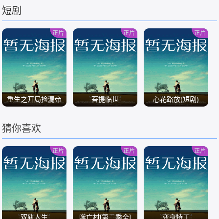
短剧
/
/
/
正片
正片
正片
重生之开局捡漏帝
菩提临世
心花路放(短剧)
王绿
猜你喜欢
/
/
/
正片
正片
正片
双轨人生
噬亡村[第二季全]
变身特工