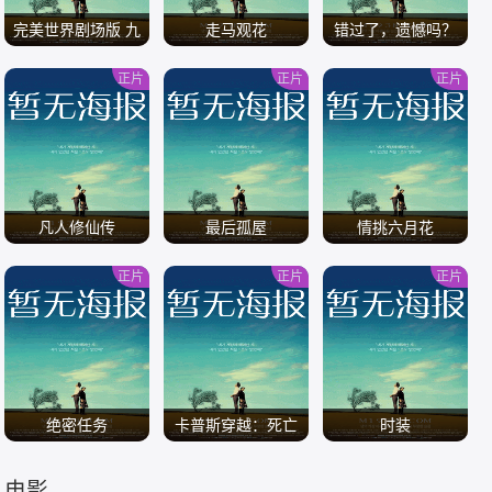
完美世界剧场版 九
走马观花
错过了，遗憾吗？
劫焚天
正片
正片
正片
/
/
/
凡人修仙传
最后孤屋
情挑六月花
正片
正片
正片
/
/
/
绝密任务
卡普斯穿越：死亡
时装
的反面
电影