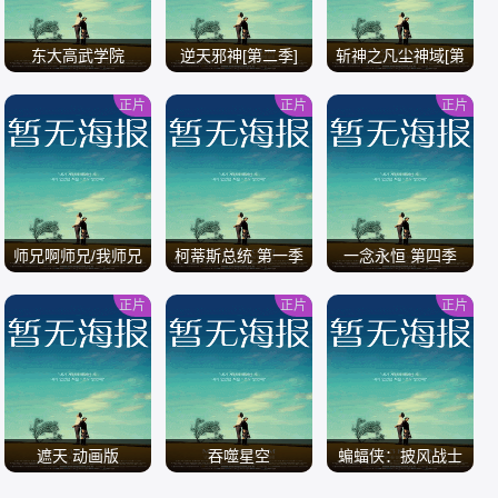
东大高武学院
逆天邪神[第二季]
斩神之凡尘神域[第
二季]
正片
正片
正片
/
/
/
师兄啊师兄/我师兄
柯蒂斯总统 第一季
一念永恒 第四季
实在太稳健了
正片
正片
正片
/
/
/
遮天 动画版
吞噬星空
蝙蝠侠：披风战士
第1-2季全