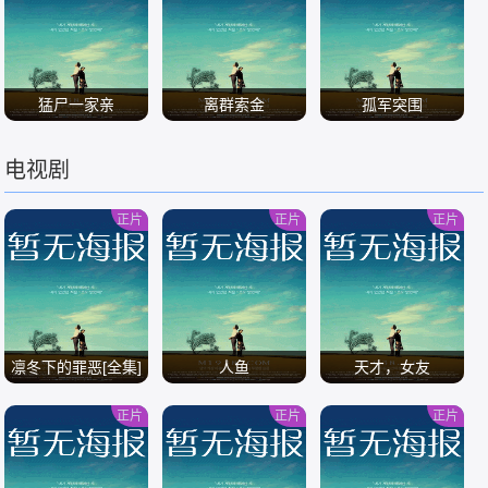
/
/
/
猛尸一家亲
离群索金
孤军突围
电视剧
/
/
/
正片
正片
正片
凛冬下的罪恶[全集]
人鱼
天才，女友
正片
正片
正片
/
/
/