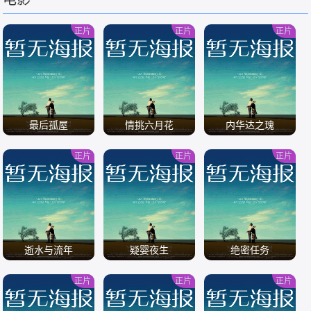
/
/
/
正片
正片
正片
最后孤屋
情挑六月花
内华达之瑰
正片
正片
正片
/
/
/
逝水与流年
疑婴夜生
绝密任务
正片
正片
正片