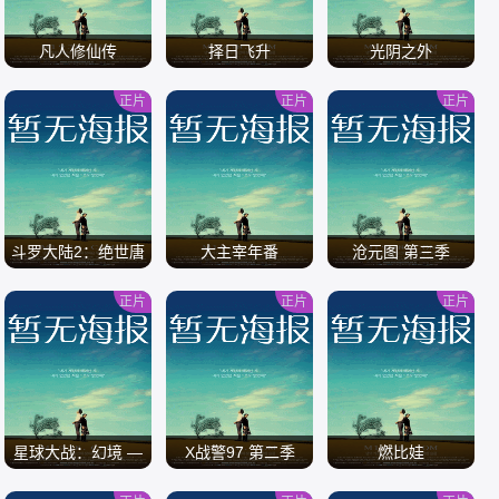
凡人修仙传
择日飞升
光阴之外
正片
正片
正片
/
/
/
斗罗大陆2：绝世唐
大主宰年番
沧元图 第三季
门
正片
正片
正片
/
/
/
星球大战：幻境 —
X战警97 第二季
燃比娃
第九个绝地武士[全