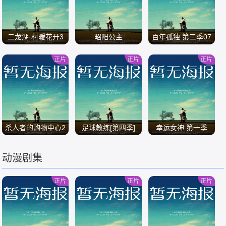
二龙湖·村暖花开3
昭阳公主
百年孤独 第二季07
[全集]
正片
正片
正片
/
/
/
杀人者的购物中心2
足球教练[第四季]
幸运女神 第一季
动漫剧集
/
/
/
正片
正片
正片