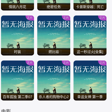
情挑六月花
绝密任务
卡普斯穿越：死亡
的反面
正片
正片
正片
/
/
/
时装
燃比娃
这一秒过火[全集]
正片
正片
正片
/
/
/
百年孤独 第二季07
杀人者的购物中心2
幸运女神 第一季
电影