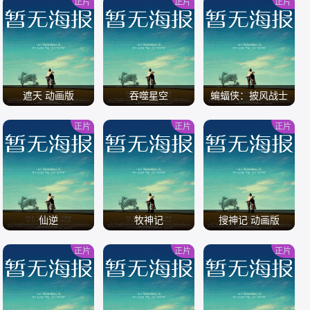
正片
正片
正片
/
/
/
遮天 动画版
吞噬星空
蝙蝠侠：披风战士
第1-2季全
正片
正片
正片
/
/
/
仙逆
牧神记
搜神记 动画版
正片
正片
正片
/
/
/