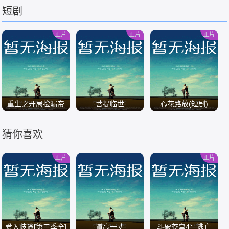
短剧
/
/
/
正片
正片
正片
重生之开局捡漏帝
菩提临世
心花路放(短剧)
王绿
猜你喜欢
/
/
/
正片
正片
爱入歧途[第三季全]
道高一丈
斗破苍穹4：逃亡