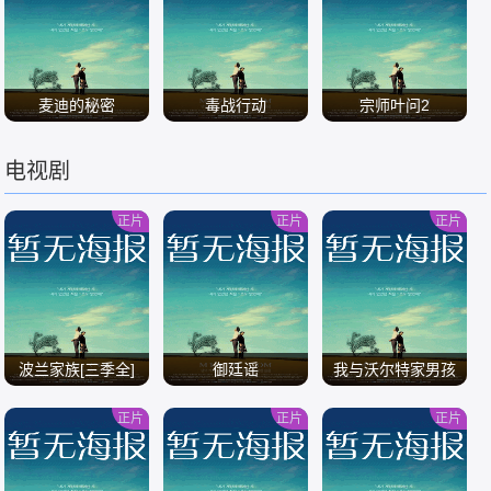
/
/
/
麦迪的秘密
毒战行动
宗师叶问2
电视剧
/
/
/
正片
正片
正片
波兰家族[三季全]
御廷谣
我与沃尔特家男孩
的生活[三季全]
正片
正片
正片
/
/
/