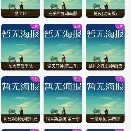
燃比娃
完美世界动画版
将夜(动画版)
正片
正片
正片
/
/
/
东大高武学院
逆天邪神[第二季]
斩神之凡尘神域[第
二季]
正片
正片
正片
/
/
/
师兄啊师兄/我师兄
柯蒂斯总统 第一季
一念永恒 第四季
实在太稳健了