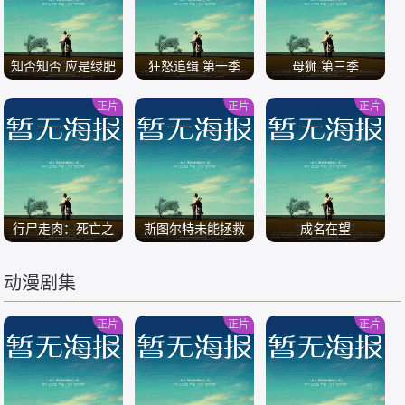
知否知否 应是绿肥
狂怒追缉 第一季
母狮 第三季
红瘦[全集]
正片
正片
正片
/
/
/
行尸走肉：死亡之
斯图尔特未能拯救
成名在望
城[第三季]
宇宙 第一季
动漫剧集
/
/
/
正片
正片
正片