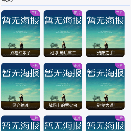
/
/
/
正片
正片
正片
双枪红娘子
地球·劫后重生
残酷之手
正片
正片
正片
/
/
/
灵弈抽魂
战场上的萤火虫
碎梦大道
正片
正片
正片