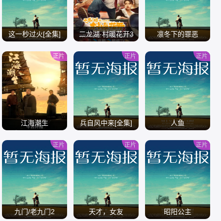
这一秒过火[全集]
二龙湖·村暖花开3
凛冬下的罪恶
[全集]
正片
正片
正片
/
/
/
江海潮生
兵自风中来[全集]
人鱼
正片
正片
正片
/
/
/
九门/老九门2
天才，女友
昭阳公主