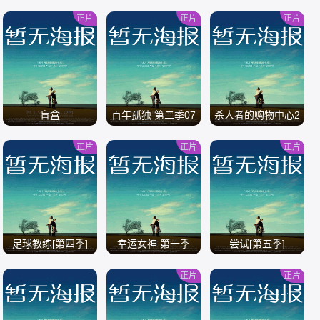
正片
正片
正片
/
/
/
盲盒
百年孤独 第二季07
杀人者的购物中心2
正片
正片
正片
/
/
/
足球教练[第四季]
幸运女神 第一季
尝试[第五季]
正片
正片
/
/
/