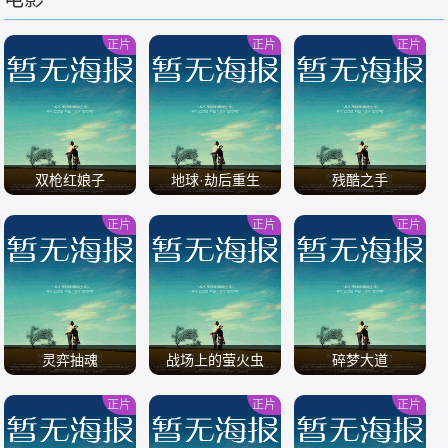
/
/
/
正片
正片
正片
双枪红娘子
地球·劫后重生
残酷之手
正片
正片
正片
/
/
/
灵弈抽魂
战场上的萤火虫
碎梦大道
正片
正片
正片