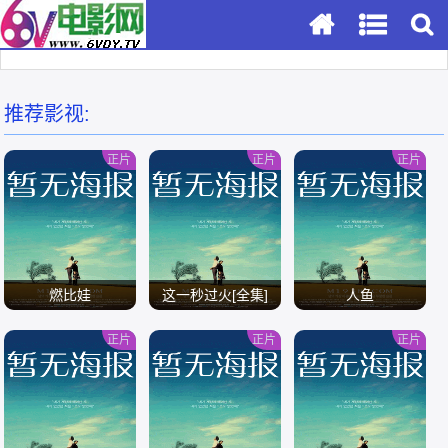
推荐影视:
正片
正片
正片
燃比娃
这一秒过火[全集]
人鱼
正片
正片
正片
/
/
/