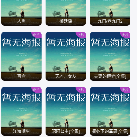
人鱼
御廷谣
九门/老九门2
正片
正片
正片
/
/
/
盲盒
天才，女友
夫妻的博弈[全集]
正片
正片
正片
/
/
/
江海潮生
昭阳公主[全集]
凛冬下的罪恶[全集]