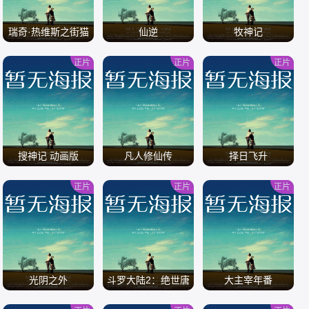
瑞奇·热维斯之街猫
仙逆
牧神记
一族
正片
正片
正片
/
/
/
搜神记 动画版
凡人修仙传
择日飞升
正片
正片
正片
/
/
/
光阴之外
斗罗大陆2：绝世唐
大主宰年番
门