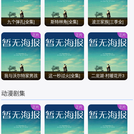
九个弹孔[全集]
斯特林角[全集]
波兰家族[三季全]
正片
正片
正片
/
/
/
我与沃尔特家男孩
这一秒过火[全集]
二龙湖·村暖花开3
的生活[三季全]
[全集]
动漫剧集
/
/
/
正片
正片
正片