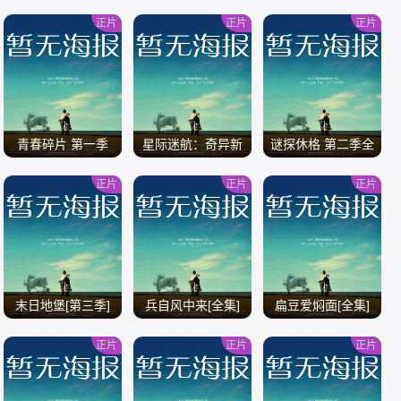
正片
正片
正片
/
/
/
青春碎片 第一季
星际迷航：奇异新
谜探休格 第二季全
世界[第四季]
正片
正片
正片
/
/
/
末日地堡[第三季]
兵自风中来[全集]
扁豆爱焖面[全集]
正片
正片
正片
/
/
/