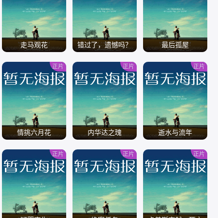
/
/
/
走马观花
错过了，遗憾吗？
最后孤屋
正片
正片
正片
/
/
/
情挑六月花
内华达之瑰
逝水与流年
正片
正片
正片
/
/
/