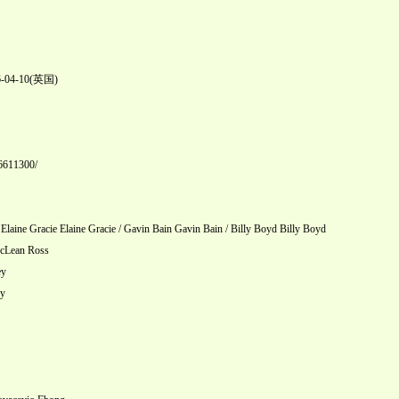
04-10(英国)
36611300/
Gracie Elaine Gracie / Gavin Bain Gavin Bain / Billy Boyd Billy Boyd
an Ross
y
y