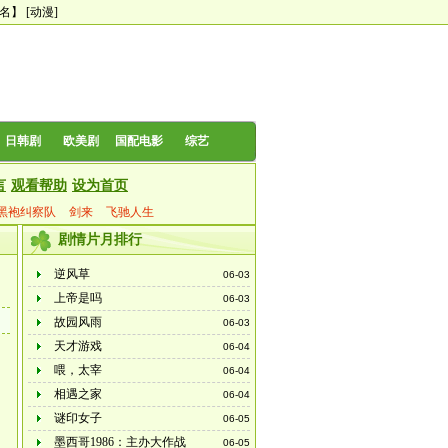
0名】
[动漫]
日韩剧
欧美剧
国配电影
综艺
言
观看帮助
设为首页
黑袍纠察队
剑来
飞驰人生
剧情片月排行
逆风草
06-03
上帝是吗
06-03
故园风雨
06-03
天才游戏
06-04
喂，太宰
06-04
相遇之家
06-04
谜印女子
06-05
墨西哥1986：主办大作战
06-05