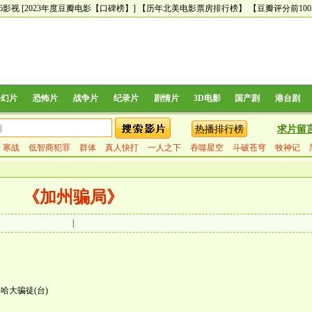
66影视
[2023年度豆瓣电影【口碑榜】]
【历年北美电影票房排行榜】
【豆瓣评分前10
科幻片
恐怖片
战争片
纪录片
剧情片
3D电影
国产剧
港台剧
热播排行榜
求片留
寒战
低智商犯罪
群体
真人快打
一人之下
吞噬星空
斗破苍穹
牧神记
《加州骗局》
|
/ 嘻哈大骗徒(台)