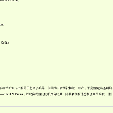
ic-Ebong
nt
ollins
苏格兰邓迪走出的男子想闯说唱界，但因为口音而被拒绝、破产，于是他俩操起美国
Silibil N' Brains，以此实现他们的唱片合约梦。随着名利的诱惑和谎言的堆积，他