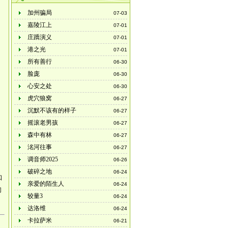
加州骗局
07-03
嘉陵江上
07-01
庄蹻演义
07-01
港之光
07-01
所有善行
06-30
脸庞
06-30
心安之处
06-30
虎穴狼窝
06-27
沉默不该有的样子
06-27
摇滚老男孩
06-27
森中有林
06-27
洺河往事
06-27
调音师2025
06-26
破碎之地
06-24
口
亲爱的陌生人
06-24
们
较量3
06-24
达洛维
06-24
卡拉萨米
06-21