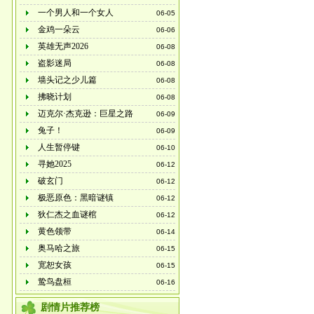
一个男人和一个女人
06-05
金鸡一朵云
06-06
英雄无声2026
06-08
盗影迷局
06-08
墙头记之少儿篇
06-08
拂晓计划
06-08
迈克尔·杰克逊：巨星之路
06-09
兔子！
06-09
人生暂停键
06-10
寻她2025
06-12
破玄门
06-12
极恶原色：黑暗谜镇
06-12
狄仁杰之血谜棺
06-12
黄色领带
06-14
奥马哈之旅
06-15
宽恕女孩
06-15
鸷鸟盘桓
06-16
剧情片推荐榜