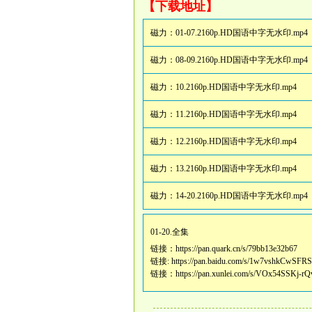
【下载地址】
磁力：
01-07.2160p.HD国语中字无水印.mp4
磁力：
08-09.2160p.HD国语中字无水印.mp4
磁力：
10.2160p.HD国语中字无水印.mp4
磁力：
11.2160p.HD国语中字无水印.mp4
磁力：
12.2160p.HD国语中字无水印.mp4
磁力：
13.2160p.HD国语中字无水印.mp4
磁力：
14-20.2160p.HD国语中字无水印.mp4
01-20.全集
链接：
https://pan.quark.cn/s/79bb13e32b67
链接:
https://pan.baidu.com/s/1w7vshkCwS
链接：
https://pan.xunlei.com/s/VOx54SSK