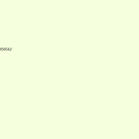
6959542/