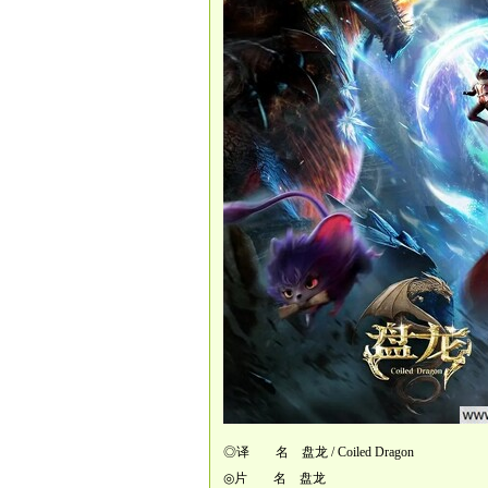
◎译 名 盘龙 / Coiled Dragon
◎片 名 盘龙