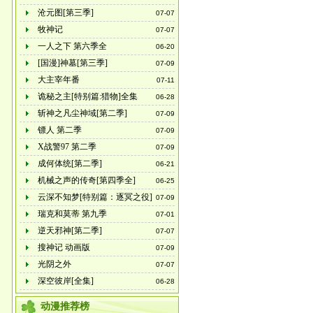
沧元图[第三季]
07-07
牧神记
07-07
一人之下 第六季全
06-20
[国漫]神墓[第三季]
07-09
大主宰年番
07-11
诡秘之主[特别篇:猎物]全集
06-28
斩神之凡尘神域[第二季]
07-09
镖人 第二季
07-09
X战警97 第二季
07-09
成何体统[第二季]
06-21
机械之声的传奇[第四季全]
06-25
云深不知梦[特别篇：逐冥之役]
07-09
瑞克和莫蒂 第九季
07-01
逆天邪神[第二季]
07-07
搜神记 动画版
07-09
光阴之外
07-07
深空彼岸[全集]
06-28
动漫推荐榜