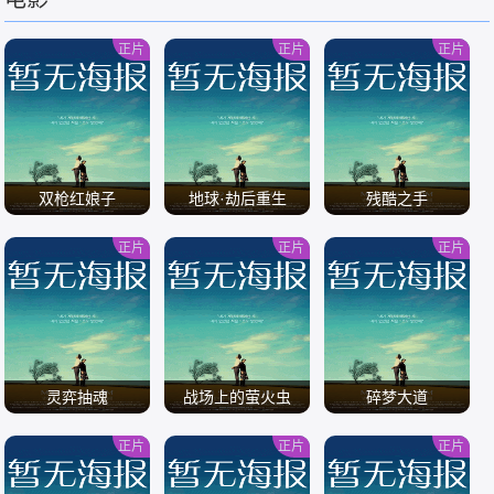
/
/
/
正片
正片
正片
双枪红娘子
地球·劫后重生
残酷之手
正片
正片
正片
/
/
/
灵弈抽魂
战场上的萤火虫
碎梦大道
正片
正片
正片