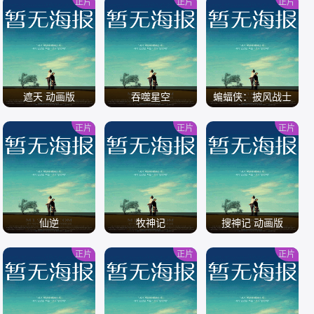
正片
正片
正片
/
/
/
遮天 动画版
吞噬星空
蝙蝠侠：披风战士
第1-2季全
正片
正片
正片
/
/
/
仙逆
牧神记
搜神记 动画版
正片
正片
正片
/
/
/