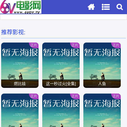
推荐影视:
正片
正片
正片
燃比娃
这一秒过火[全集]
人鱼
正片
正片
正片
/
/
/