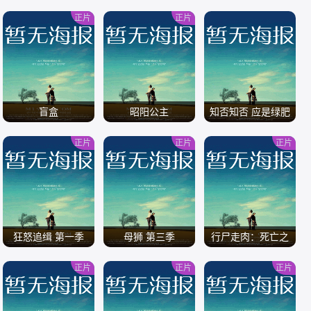
正片
正片
/
/
/
盲盒
昭阳公主
知否知否 应是绿肥
红瘦[全集]
正片
正片
正片
/
/
/
狂怒追缉 第一季
母狮 第三季
行尸走肉：死亡之
城[第三季]
正片
正片
正片
/
/
/