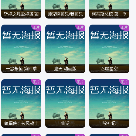
斩神之凡尘神域[第
师兄啊师兄/我师兄
柯蒂斯总统 第一季
二季]
实在太稳健了
正片
正片
正片
/
/
/
一念永恒 第四季
遮天 动画版
吞噬星空
正片
正片
正片
/
/
/
蝙蝠侠：披风战士
仙逆
牧神记
第1-2季全