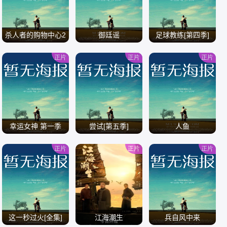
杀人者的购物中心2
御廷谣
足球教练[第四季]
正片
正片
正片
/
/
/
幸运女神 第一季
尝试[第五季]
人鱼
正片
正片
正片
/
/
/
这一秒过火[全集]
江海潮生
兵自风中来