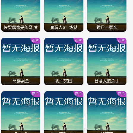
/
/
/
佐贺偶像是传奇 梦
鬼玩人6：炼狱
猛尸一家亲
想银河乐园
正片
正片
正片
/
/
/
离群索金
孤军突围
日落大道杀手
正片
正片
正片
/
/
/