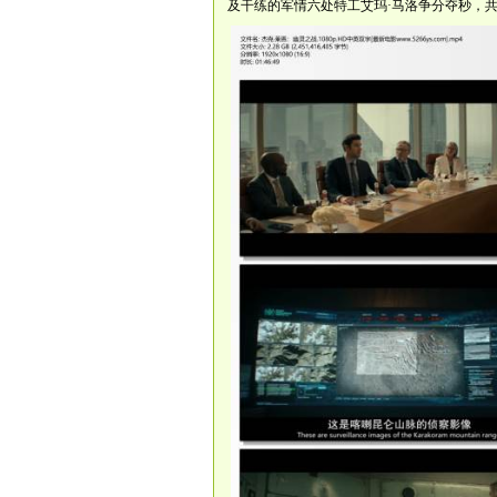
及干练的军情六处特工艾玛·马洛争分夺秒，