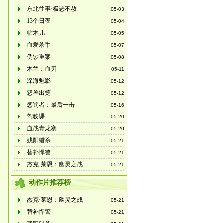
东北往事·极恶不赦
05-03
13个日夜
05-04
帖木儿
05-05
血爱杀手
05-07
伪钞重案
05-08
木兰：血刃
05-11
深海魅影
05-12
怒兽出笼
05-12
惩罚者：最后一击
05-16
驾驶课
05-20
血战青龙寨
05-20
残阳猎杀
05-21
替补悍警
05-21
杰克·莱恩：幽灵之战
05-21
动作片推荐榜
杰克·莱恩：幽灵之战
05-21
替补悍警
05-21