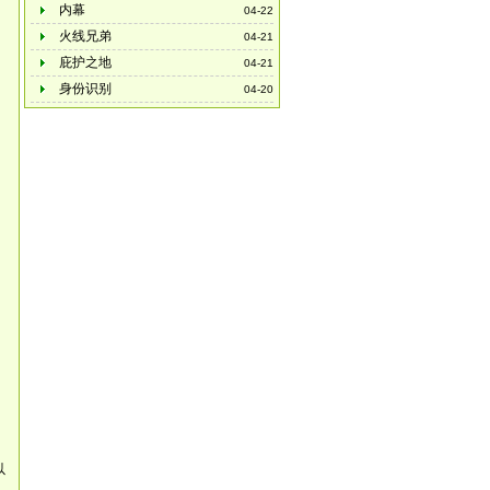
内幕
04-22
火线兄弟
04-21
庇护之地
04-21
身份识别
04-20
以