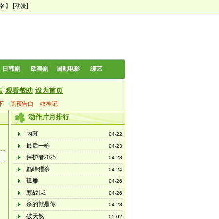
0名】
[动漫]
日韩剧
欧美剧
国配电影
综艺
言
观看帮助
设为首页
下
黑夜告白
牧神记
动作片月排行
内幕
04-22
最后一枪
04-23
保护者2025
04-23
巅峰猎杀
04-24
孤雁
04-26
寒战1-2
04-26
杀的就是你
04-28
破天煞
05-02