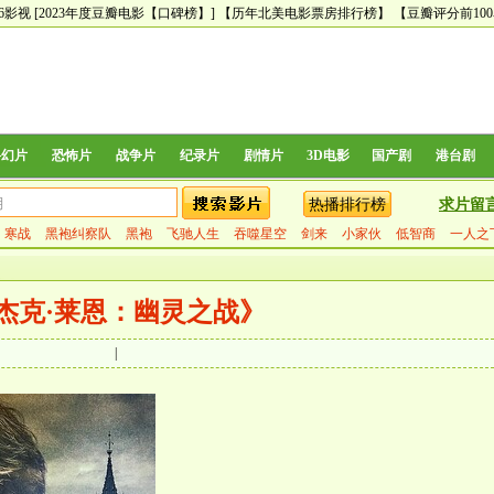
66影视
[2023年度豆瓣电影【口碑榜】]
【历年北美电影票房排行榜】
【豆瓣评分前10
科幻片
恐怖片
战争片
纪录片
剧情片
3D电影
国产剧
港台剧
热播排行榜
求片留
寒战
黑袍纠察队
黑袍
飞驰人生
吞噬星空
剑来
小家伙
低智商
一人之
杰克·莱恩：幽灵之战》
|