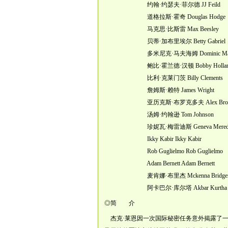
约翰·约瑟夫·菲尔德 JJ Feild
道格拉斯·霍奇 Douglas Hodge
马克思·比斯雷 Max Beesley
贝蒂·加布里埃尔 Betty Gabriel
多米尼克·马夫海姆 Dominic Maf
鲍比·霍兰德·汉顿 Bobby Holland H
比利·克莱门茨 Billy Clements
詹姆斯·赖特 James Wright
亚历克斯·布罗克多夫 Alex Brockd
汤姆·约翰逊 Tom Johnson
珍妮瓦·梅雷迪斯 Geneva Meredi
Ikky Kabir Ikky Kabir
Rob Guglielmo Rob Guglielmo
Adam Bernett Adam Bernett
麦肯娜·布里杰 Mckenna Bridge
阿卡巴尔·库尔塔 Akbar Kurtha
◎简 介
杰克·莱恩因一次国际秘密任务意外揭露了一