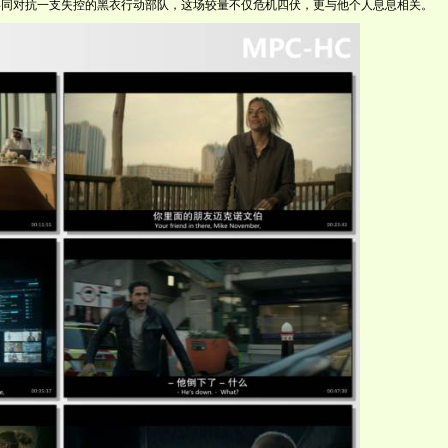
共同对抗一支失控的黑衣行动部队，这场较量不仅危机四伏，更与他个人息息相关。