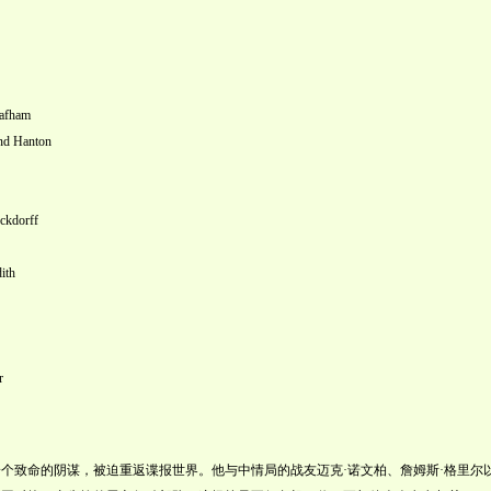
ham
anton
orff
th
r
个致命的阴谋，被迫重返谍报世界。他与中情局的战友迈克·诺文柏、詹姆斯·格里尔