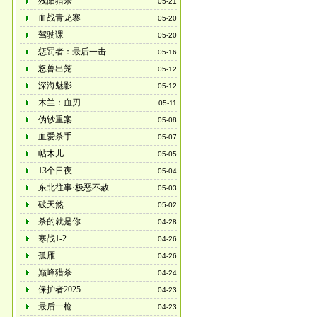
残阳猎杀
05-21
血战青龙寨
05-20
驾驶课
05-20
惩罚者：最后一击
05-16
怒兽出笼
05-12
深海魅影
05-12
木兰：血刃
05-11
伪钞重案
05-08
血爱杀手
05-07
帖木儿
05-05
13个日夜
05-04
东北往事·极恶不赦
05-03
破天煞
05-02
杀的就是你
04-28
寒战1-2
04-26
孤雁
04-26
巅峰猎杀
04-24
保护者2025
04-23
最后一枪
04-23