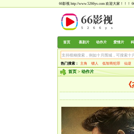
66影视 http://www.5266ys.com 欢迎大家！！！
首页
喜剧片
动作片
爱情片
热门搜索：
主角
镖人
低智商犯罪
仙逆
首页
>
动作片
《