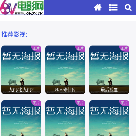
推荐影视:
正片
正片
正片
九门/老九门2
凡人修仙传
最后孤屋
正片
正片
正片
/
/
/