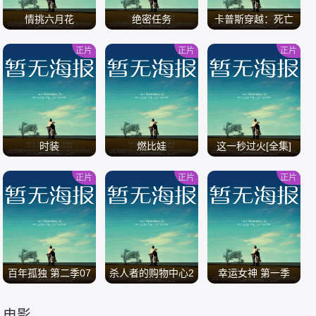
情挑六月花
绝密任务
卡普斯穿越：死亡
的反面
正片
正片
正片
/
/
/
时装
燃比娃
这一秒过火[全集]
正片
正片
正片
/
/
/
百年孤独 第二季07
杀人者的购物中心2
幸运女神 第一季
电影