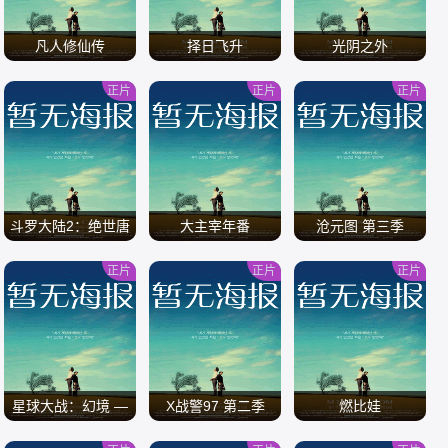
凡人修仙传
择日飞升
光阴之外
正片
正片
正片
/
/
/
斗罗大陆2：绝世唐
大主宰年番
沧元图 第三季
门
正片
正片
正片
/
/
/
星球大战：幻境 —
X战警97 第二季
燃比娃
第九个绝地武士[全