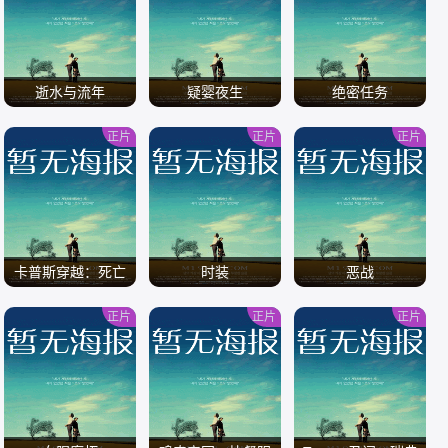
/
/
/
逝水与流年
疑婴夜生
绝密任务
正片
正片
正片
/
/
/
卡普斯穿越：死亡
时装
恶战
的反面
正片
正片
正片
/
/
/