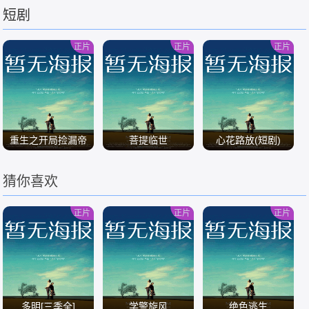
短剧
/
/
/
正片
正片
正片
重生之开局捡漏帝
菩提临世
心花路放(短剧)
王绿
猜你喜欢
/
/
/
正片
正片
正片
多明[三季全]
学警旋风
绝色逃生