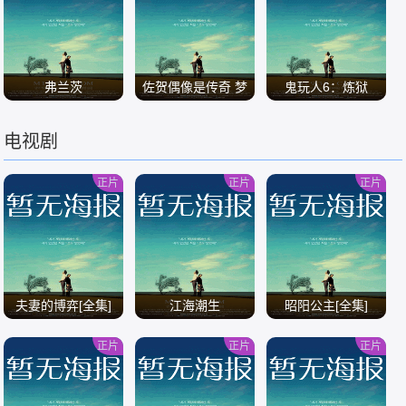
/
/
/
弗兰茨
佐贺偶像是传奇 梦
鬼玩人6：炼狱
想银河乐园
电视剧
/
/
/
正片
正片
正片
夫妻的博弈[全集]
江海潮生
昭阳公主[全集]
正片
正片
正片
/
/
/