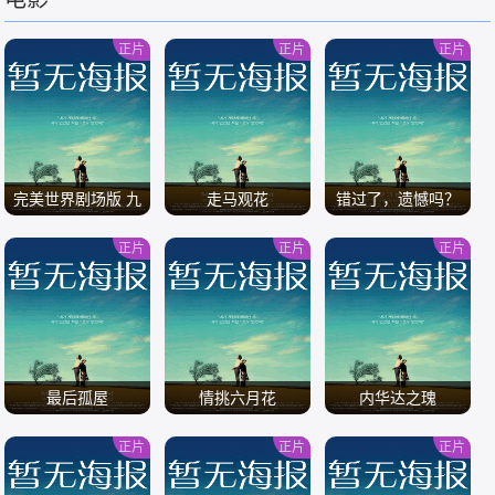
/
/
/
正片
正片
正片
完美世界剧场版 九
走马观花
错过了，遗憾吗？
劫焚天
正片
正片
正片
/
/
/
最后孤屋
情挑六月花
内华达之瑰
正片
正片
正片