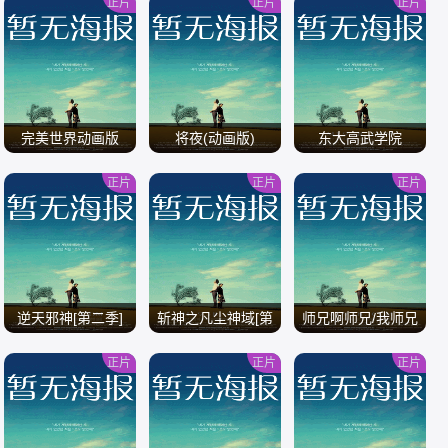
正片
正片
正片
集]
/
/
/
完美世界动画版
将夜(动画版)
东大高武学院
正片
正片
正片
/
/
/
逆天邪神[第二季]
斩神之凡尘神域[第
师兄啊师兄/我师兄
二季]
实在太稳健了
正片
正片
正片
/
/
/