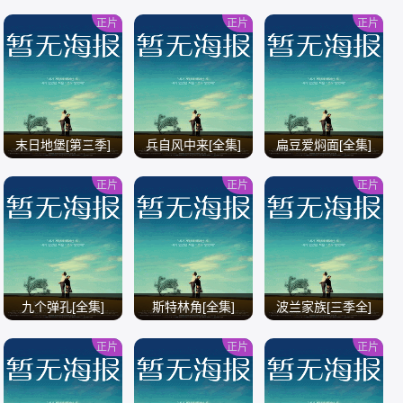
世界[第四季]
正片
正片
正片
/
/
/
末日地堡[第三季]
兵自风中来[全集]
扁豆爱焖面[全集]
正片
正片
正片
/
/
/
九个弹孔[全集]
斯特林角[全集]
波兰家族[三季全]
正片
正片
正片
/
/
/