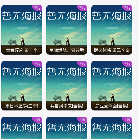
正片
正片
正片
/
/
/
青春碎片 第一季
星际迷航：奇异新
谜探休格 第二季全
世界[第四季]
正片
正片
正片
/
/
/
末日地堡[第三季]
兵自风中来[全集]
扁豆爱焖面[全集]
正片
正片
正片
/
/
/