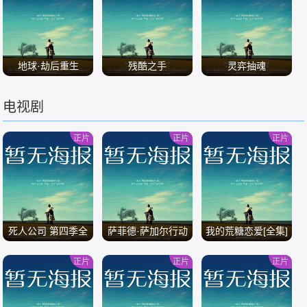
/
/
/
地球·劫后重生
残酷之手
灵弈抽魂
电视剧
/
/
/
正片
正片
正片
死人公司 第四季全
萨菲德·萨加尔行动
我的荒糖恋爱[全集]
[全集]
正片
正片
正片
/
/
/