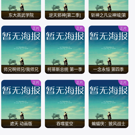
东大高武学院
逆天邪神[第二季]
斩神之凡尘神域[第
二季]
正片
正片
正片
/
/
/
师兄啊师兄/我师兄
柯蒂斯总统 第一季
一念永恒 第四季
实在太稳健了
正片
正片
正片
/
/
/
遮天 动画版
吞噬星空
蝙蝠侠：披风战士
第1-2季全