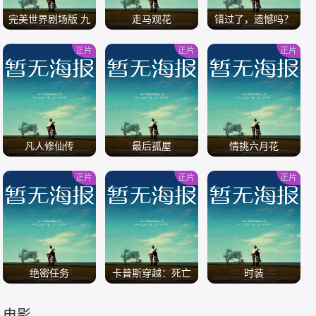
完美世界剧场版 九
走马观花
错过了，遗憾吗？
劫焚天
正片
正片
正片
/
/
/
凡人修仙传
最后孤屋
情挑六月花
正片
正片
正片
/
/
/
绝密任务
卡普斯穿越：死亡
时装
的反面
电影