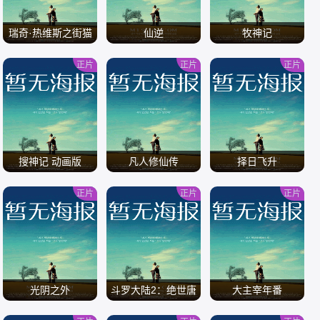
瑞奇·热维斯之街猫
仙逆
牧神记
一族
正片
正片
正片
/
/
/
搜神记 动画版
凡人修仙传
择日飞升
正片
正片
正片
/
/
/
光阴之外
斗罗大陆2：绝世唐
大主宰年番
门