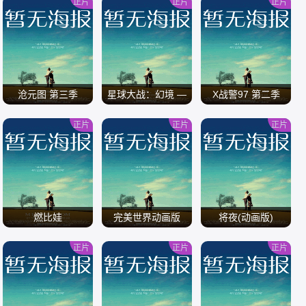
正片
正片
正片
/
/
/
沧元图 第三季
星球大战：幻境 —
X战警97 第二季
第九个绝地武士[全
正片
正片
正片
集]
/
/
/
燃比娃
完美世界动画版
将夜(动画版)
正片
正片
正片
/
/
/