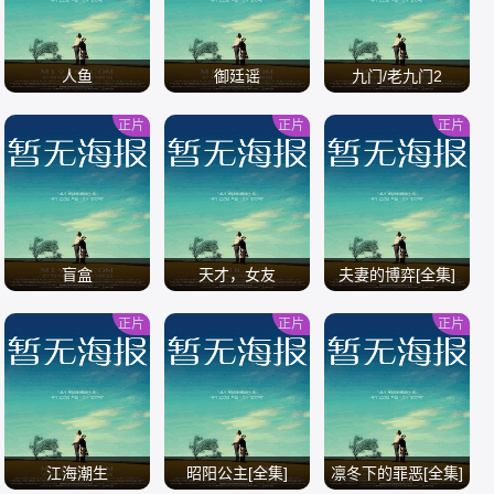
人鱼
御廷谣
九门/老九门2
正片
正片
正片
/
/
/
盲盒
天才，女友
夫妻的博弈[全集]
正片
正片
正片
/
/
/
江海潮生
昭阳公主[全集]
凛冬下的罪恶[全集]