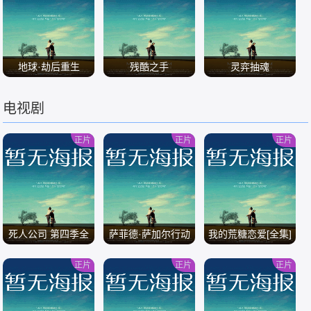
/
/
/
地球·劫后重生
残酷之手
灵弈抽魂
电视剧
/
/
/
正片
正片
正片
死人公司 第四季全
萨菲德·萨加尔行动
我的荒糖恋爱[全集]
[全集]
正片
正片
正片
/
/
/