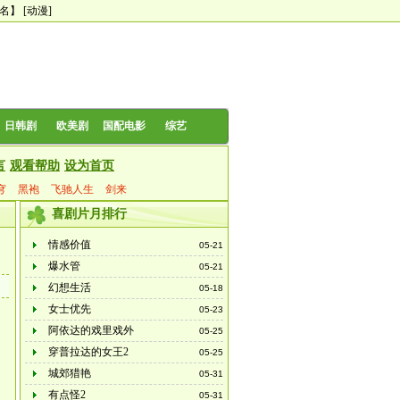
0名】
[动漫]
日韩剧
欧美剧
国配电影
综艺
言
观看帮助
设为首页
穹
黑袍
飞驰人生
剑来
喜剧片月排行
情感价值
05-21
爆水管
05-21
幻想生活
05-18
女士优先
05-23
阿依达的戏里戏外
05-25
穿普拉达的女王2
05-25
城郊猎艳
05-31
有点怪2
05-31