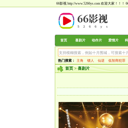
66影视 http://www.5266ys.com 欢迎大家！！！
首页
喜剧片
动作片
爱情片
热门搜索：
主角
镖人
仙逆
低智商犯罪
首页
>
喜剧片