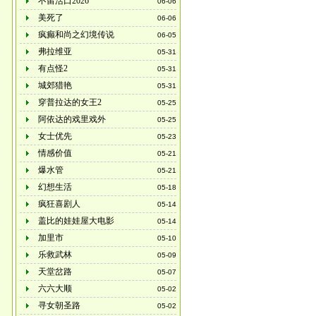
不留活口2026
06-06
美死了
06-06
疯癫和尚之幻境传说
06-05
弗拉维亚
05-31
有点怪2
05-31
城郊猎艳
05-31
穿普拉达的女王2
05-25
阿依达的戏里戏外
05-25
女士优先
05-23
情感价值
05-21
爆水管
05-21
幻想生活
05-18
疯狂喜剧人
05-14
盖比的娃娃屋大电影
05-14
加里市
05-10
乐救武林
05-09
天堂岔路
05-07
六六大顺
05-02
寻女朝圣路
05-02