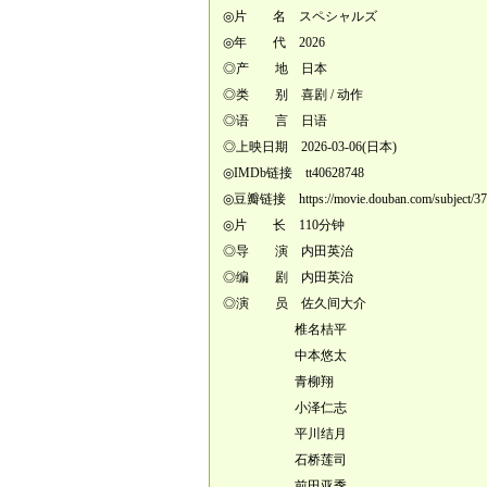
◎片 名 スペシャルズ
◎年 代 2026
◎产 地 日本
◎类 别 喜剧 / 动作
◎语 言 日语
◎上映日期 2026-03-06(日本)
◎IMDb链接 tt40628748
◎豆瓣链接
https://movie.douban.com/subject/3
◎片 长 110分钟
◎导 演 内田英治
◎编 剧 内田英治
◎演 员 佐久间大介
椎名桔平
中本悠太
青柳翔
小泽仁志
平川结月
石桥莲司
前田亚季