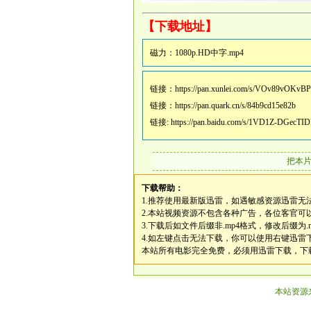
【下载地址】
磁力：
1080p.HD中字.mp4
链接：
https://pan.xunlei.com/s/VOv89vOK
链接：
https://pan.quark.cn/s/84b9cd15e82b
链接:
https://pan.baidu.com/s/1VD1Z-DGecT
把本
下载帮助：
1.推荐使用最新版迅雷，如遇敏感资源迅雷无
2.本站视频资源不包含各种广告，各位客官可
3.下载后如文件后缀非.mp4格式，修改后缀为.
4.如左键点击无法下载，你可以使用右键迅
本站所有电影完全免费，必须用迅雷下载，下
本站资源