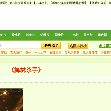
66影视
[2023年度豆瓣电影【口碑榜】]
【历年北美电影票房排行榜】
【豆瓣评分前10
科幻片
恐怖片
战争片
纪录片
剧情片
3D电影
国产剧
港台剧
热播排行榜
求片留
寒战
真人快打
群体
一人之下
吞噬星空
黑袍纠察队
凡人修仙传
斗破苍
《舞林杀手》
|