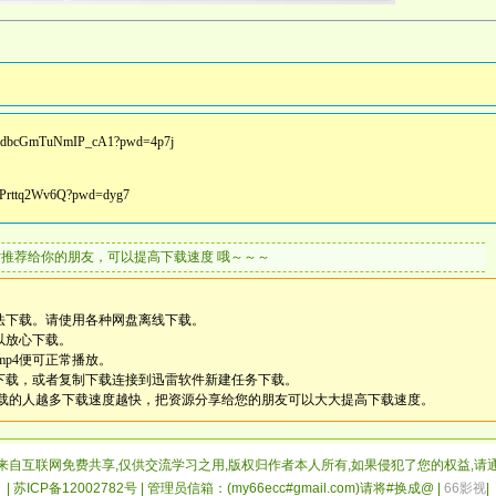
vBPdbcGmTuNmIP_cA1?pwd=4p7j
IDPrttq2Wv6Q?pwd=dyg7
片推荐给你的朋友，可以提高下载速度 哦～～～
法下载。请使用各种网盘离线下载。
以放心下载。
mp4便可正常播放。
雷下载，或者复制下载连接到迅雷软件新建任务下载。
载的人越多下载速度越快，把资源分享给您的朋友可以大大提高下载速度。
来自互联网免费共享,仅供交流学习之用,版权归作者本人所有,如果侵犯了您的权益,请
| 苏ICP备12002782号 | 管理员信箱：(my66ecc#gmail.com)请将#换成@ |
66影视
|