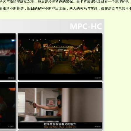
枪火与激情里肆意沉溺，身后是步步紧逼的警探。而卡罗莱娜始终藏着一个深埋的执
着旅途不断推进，旧日的秘密不断浮出水面，两人的关系与前路，都在爱欲与危险里