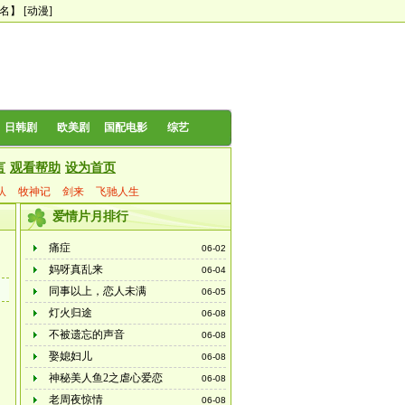
0名】
[动漫]
日韩剧
欧美剧
国配电影
综艺
言
观看帮助
设为首页
队
牧神记
剑来
飞驰人生
爱情片月排行
痛症
06-02
妈呀真乱来
06-04
同事以上，恋人未满
06-05
灯火归途
06-08
不被遗忘的声音
06-08
娶媳妇儿
06-08
神秘美人鱼2之虐心爱恋
06-08
老周夜惊情
06-08