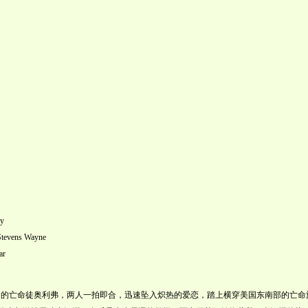
y
s Wayne
r
的亡命徒奥利弗，两人一拍即合，迅速坠入炽热的爱恋，踏上横穿美国东南部的亡命