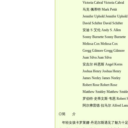
Victoria Cabral Victoria Cabral
马克·佩蒂特 Mark Pettit
Jennifer Uphold Jennifer Uphold
David Schifter David Schifter
安迪·S·艾伦 Andy S. Allen
Sonny Burnette Sonny Burnette
Melissa Cox Melissa Cox
Gregg Gilmore Gregg Gilmore
Juan Silva Juan Silva
安吉尔·科恩斯 Angel Kerns
Joshua Henry Joshua Henry
James Neeley James Neeley
Robert Rose Robert Rose
Matthew Smitley Matthew Smitle
罗伯特·史蒂文斯·韦恩 Robert Steven
阿尔弗雷德·拉马尔 Alfred Lama
◎简 介
年轻女孩卡罗莱娜·丹尼尔斯遇见了魅力十足