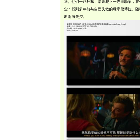
途。他们一路狂飙，沿途犯下一连串劫案，在
念：找到多年前与自己失散的母亲黛博拉。随
断滑向失控。