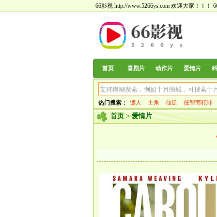
66影视 http://www.5266ys.com 欢迎大家！！！
首页
喜剧片
动作片
爱情片
热门搜索：
镖人
主角
仙逆
低智商犯罪
首页
>
爱情片