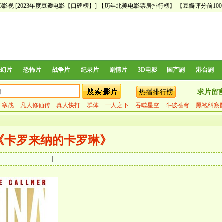
66影视
[2023年度豆瓣电影【口碑榜】]
【历年北美电影票房排行榜】
【豆瓣评分前10
科幻片
恐怖片
战争片
纪录片
剧情片
3D电影
国产剧
港台剧
热播排行榜
求片留
寒战
凡人修仙传
真人快打
群体
一人之下
吞噬星空
斗破苍穹
黑袍纠察
《卡罗来纳的卡罗琳》
|