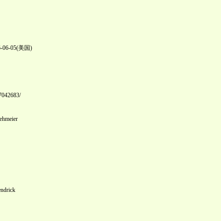
06-05(美国)
37042683/
meier
rick