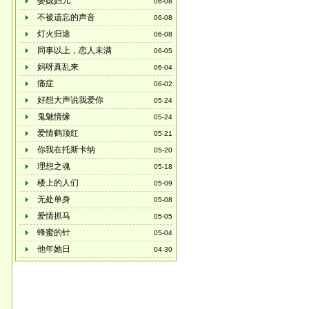
娶媳妇儿
06-08
不被遗忘的声音
06-08
灯火归途
06-08
同事以上，恋人未满
06-05
妈呀真乱来
06-04
痛症
06-02
好想大声说我爱你
05-24
鬼魅情缘
05-24
爱情鹤顶红
05-21
你我在托斯卡纳
05-20
理想之魂
05-18
楼上的人们
05-09
无处单身
05-08
爱情抓马
05-05
蜂蜜的针
05-04
他年她日
04-30