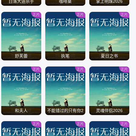
日落大道杀手
咖啡桌
掌上明珠2026
正片
正片
正片
/
/
/
舒芙蕾
执笔
夏日之书
正片
正片
正片
/
/
/
和夫人
不能错过的只有你2
灵魂伴侣2026
正片
正片
正片