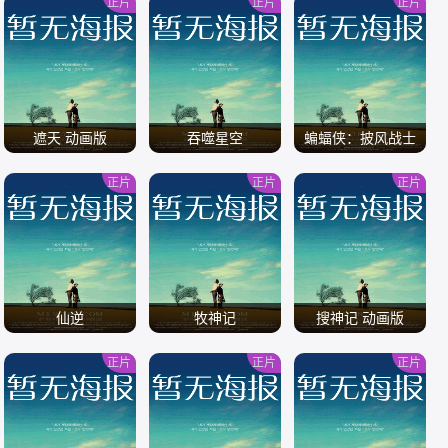
正片
正片
正片
/
/
/
遮天 动画版
吞噬星空
蝙蝠侠：披风战士
第1-2季全
正片
正片
正片
/
/
/
仙逆
牧神记
搜神记 动画版
正片
正片
正片
/
/
/