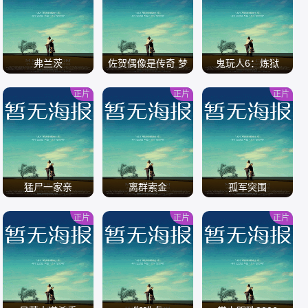
/
/
/
弗兰茨
佐贺偶像是传奇 梦
鬼玩人6：炼狱
想银河乐园
正片
正片
正片
/
/
/
猛尸一家亲
离群索金
孤军突围
正片
正片
正片
/
/
/