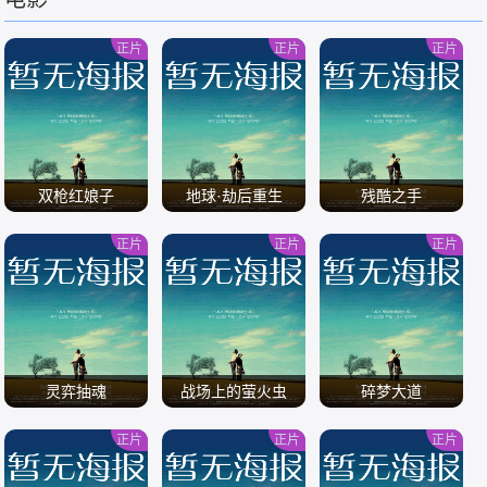
/
/
/
正片
正片
正片
双枪红娘子
地球·劫后重生
残酷之手
正片
正片
正片
/
/
/
灵弈抽魂
战场上的萤火虫
碎梦大道
正片
正片
正片