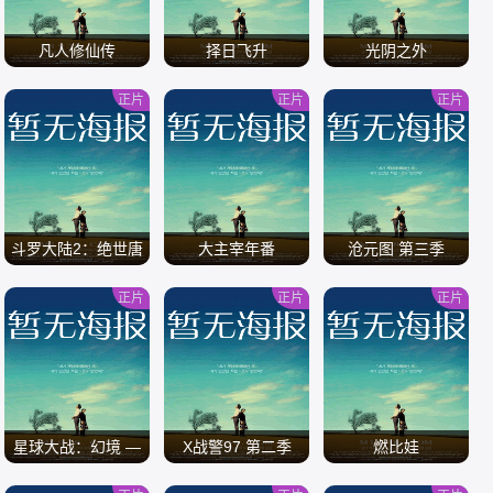
凡人修仙传
择日飞升
光阴之外
正片
正片
正片
/
/
/
斗罗大陆2：绝世唐
大主宰年番
沧元图 第三季
门
正片
正片
正片
/
/
/
星球大战：幻境 —
X战警97 第二季
燃比娃
第九个绝地武士[全