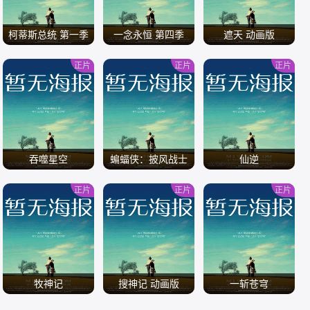
柯蒂斯总统 第一季
一念永恒 第四季
遮天 动画版
正片
正片
正片
/
/
/
吞噬星空
蝙蝠侠：披风战士
仙逆
第1-2季全
正片
正片
正片
/
/
/
牧神记
搜神记 动画版
一斩苍穹