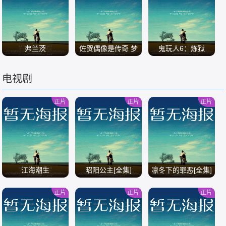
/
/
/
弗兰茨
佐贺偶像是传奇 梦
鬼玩人6：炼狱
想银河乐园
电视剧
/
/
/
正片
正片
正片
江海潮生
昭阳公主[全集]
凛冬下的罪恶[全集]
正片
正片
正片
/
/
/