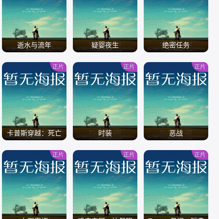
/
/
/
逝水与流年
疑婴夜生
绝密任务
正片
正片
正片
/
/
/
卡普斯穿越：死亡
时装
恶战
的反面
正片
正片
正片
/
/
/