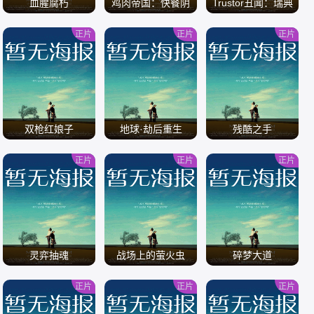
血腥腐朽
鸡肉帝国：快餐阴
Trustor丑闻：瑞典
谋
金融案内幕
正片
正片
正片
/
/
/
双枪红娘子
地球·劫后重生
残酷之手
正片
正片
正片
/
/
/
灵弈抽魂
战场上的萤火虫
碎梦大道
正片
正片
正片