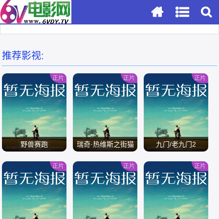
推荐影视:
正片
正片
正片
野兽赛跑
瑞奇·热维斯之街猫
九门/老九门2
一族
正片
正片
正片
/
/
/