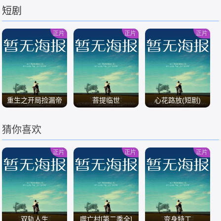
短剧
/
/
/
正片
正片
正片
重生之开局捡漏帝
菩提临世
心花路放(短剧)
王绿
猜你喜欢
/
/
/
正片
正片
正片
双轨人生
噬亡村[第二季全]
变身特工