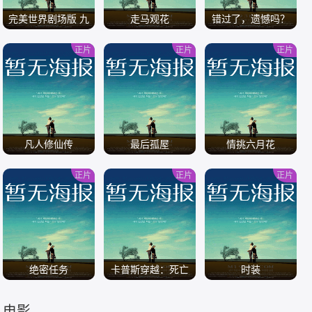
完美世界剧场版 九
走马观花
错过了，遗憾吗？
劫焚天
正片
正片
正片
/
/
/
凡人修仙传
最后孤屋
情挑六月花
正片
正片
正片
/
/
/
绝密任务
卡普斯穿越：死亡
时装
的反面
电影