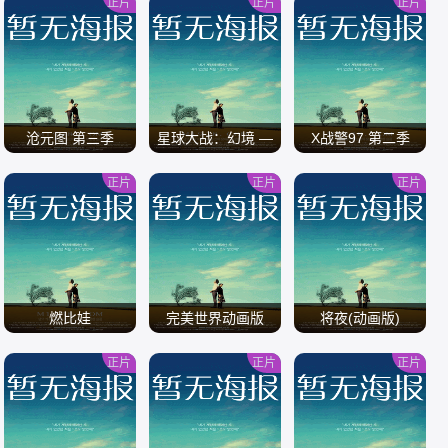
正片
正片
正片
/
/
/
沧元图 第三季
星球大战：幻境 —
X战警97 第二季
第九个绝地武士[全
正片
正片
正片
集]
/
/
/
燃比娃
完美世界动画版
将夜(动画版)
正片
正片
正片
/
/
/