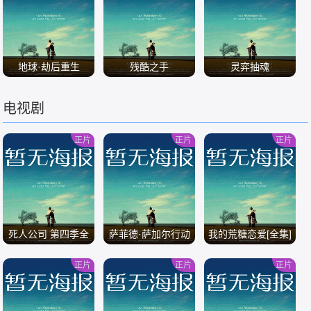
/
/
/
地球·劫后重生
残酷之手
灵弈抽魂
电视剧
/
/
/
正片
正片
正片
死人公司 第四季全
萨菲德·萨加尔行动
我的荒糖恋爱[全集]
[全集]
正片
正片
正片
/
/
/