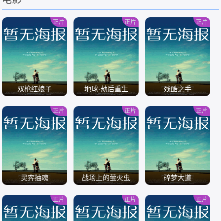
/
/
/
正片
正片
正片
双枪红娘子
地球·劫后重生
残酷之手
正片
正片
正片
/
/
/
灵弈抽魂
战场上的萤火虫
碎梦大道
正片
正片
正片