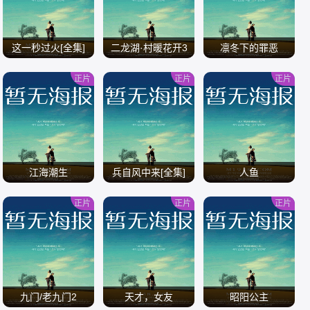
这一秒过火[全集]
二龙湖·村暖花开3
凛冬下的罪恶
[全集]
正片
正片
正片
/
/
/
江海潮生
兵自风中来[全集]
人鱼
正片
正片
正片
/
/
/
九门/老九门2
天才，女友
昭阳公主