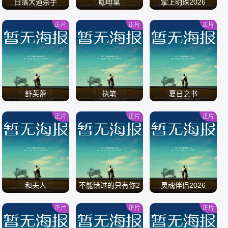
日落大道杀手
咖啡桌
掌上明珠2026
正片
正片
正片
/
/
/
舒芙蕾
执笔
夏日之书
正片
正片
正片
/
/
/
和夫人
不能错过的只有你2
灵魂伴侣2026
正片
正片
正片