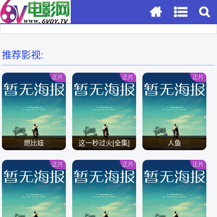
推荐影视:
正片
正片
正片
燃比娃
这一秒过火[全集]
人鱼
正片
正片
正片
/
/
/