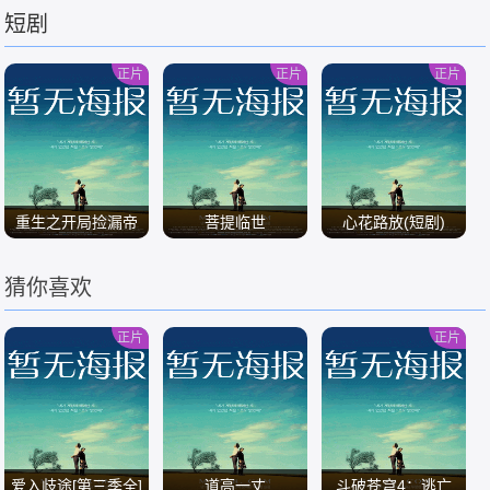
短剧
/
/
/
正片
正片
正片
重生之开局捡漏帝
菩提临世
心花路放(短剧)
王绿
猜你喜欢
/
/
/
正片
正片
爱入歧途[第三季全]
道高一丈
斗破苍穹4：逃亡