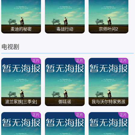
/
/
/
麦迪的秘密
毒战行动
宗师叶问2
电视剧
/
/
/
正片
正片
正片
波兰家族[三季全]
御廷谣
我与沃尔特家男孩
的生活[三季全]
正片
正片
正片
/
/
/