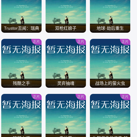
/
/
/
Trustor丑闻：瑞典
双枪红娘子
地球·劫后重生
金融案内幕
正片
正片
正片
/
/
/
残酷之手
灵弈抽魂
战场上的萤火虫
正片
正片
正片
/
/
/