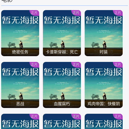
/
/
/
正片
正片
正片
绝密任务
卡普斯穿越：死亡
时装
的反面
正片
正片
正片
/
/
/
恶战
血腥腐朽
鸡肉帝国：快餐阴
谋
正片
正片
正片