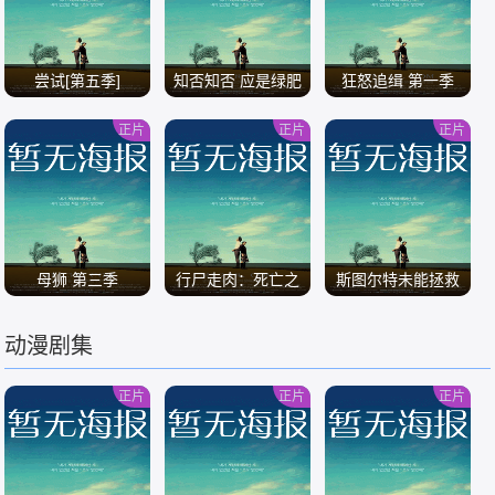
尝试[第五季]
知否知否 应是绿肥
狂怒追缉 第一季
红瘦[全集]
正片
正片
正片
/
/
/
母狮 第三季
行尸走肉：死亡之
斯图尔特未能拯救
城[第三季]
宇宙 第一季
动漫剧集
/
/
/
正片
正片
正片