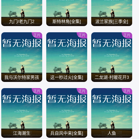
九门/老九门2
斯特林角[全集]
波兰家族[三季全]
正片
正片
正片
/
/
/
我与沃尔特家男孩
这一秒过火[全集]
二龙湖·村暖花开3
的生活[三季全]
[全集]
正片
正片
正片
/
/
/
江海潮生
兵自风中来[全集]
人鱼