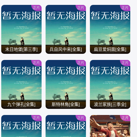
世界[第四季]
正片
正片
正片
/
/
/
末日地堡[第三季]
兵自风中来[全集]
扁豆爱焖面[全集]
正片
正片
正片
/
/
/
九个弹孔[全集]
斯特林角[全集]
波兰家族[三季全]
正片
正片
正片
/
/
/