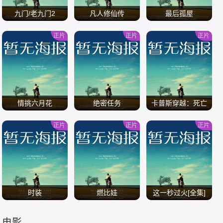
九门/老九门2
凡人修仙传
最后孤屋
正片
正片
正片
/
/
/
情挑六月花
绝密任务
卡普斯穿越：死亡
的反面
正片
正片
正片
/
/
/
时装
燃比娃
这一秒过火[全集]
电影