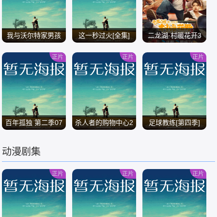
我与沃尔特家男孩
这一秒过火[全集]
二龙湖·村暖花开3
的生活[三季全]
[全集]
正片
正片
正片
/
/
/
百年孤独 第二季07
杀人者的购物中心2
足球教练[第四季]
动漫剧集
/
/
/
正片
正片
正片