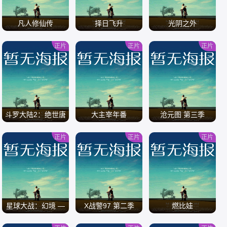
凡人修仙传
择日飞升
光阴之外
正片
正片
正片
/
/
/
斗罗大陆2：绝世唐
大主宰年番
沧元图 第三季
门
正片
正片
正片
/
/
/
星球大战：幻境 —
X战警97 第二季
燃比娃
第九个绝地武士[全