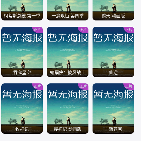
柯蒂斯总统 第一季
一念永恒 第四季
遮天 动画版
正片
正片
正片
/
/
/
吞噬星空
蝙蝠侠：披风战士
仙逆
第1-2季全
正片
正片
正片
/
/
/
牧神记
搜神记 动画版
一斩苍穹