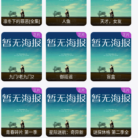
凛冬下的罪恶[全集]
人鱼
天才，女友
正片
正片
正片
/
/
/
九门/老九门2
御廷谣
盲盒
正片
正片
正片
/
/
/
青春碎片 第一季
星际迷航：奇异新
谜探休格 第二季全