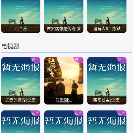
/
/
/
弗兰茨
佐贺偶像是传奇 梦
鬼玩人6：炼狱
想银河乐园
电视剧
/
/
/
正片
正片
正片
夫妻的博弈[全集]
江海潮生
昭阳公主[全集]
正片
正片
正片
/
/
/