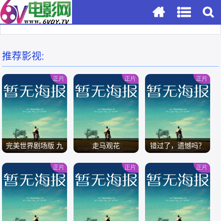
推荐影视:
正片
正片
正片
完美世界剧场版 九
走马观花
错过了，遗憾吗？
劫焚天
正片
正片
正片
/
/
/