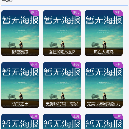
/
/
/
正片
正片
正片
野兽赛跑
强扭的瓜也甜2
热血大陈岛
正片
正片
正片
/
/
/
伪钞之王
史努比特辑：有家
完美世界剧场版 九
真好
劫焚天
正片
正片
正片