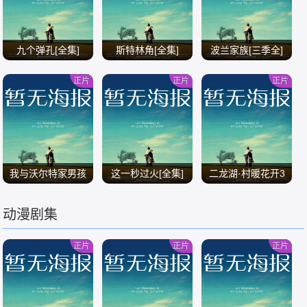
九个弹孔[全集]
斯特林角[全集]
波兰家族[三季全]
正片
正片
正片
/
/
/
我与沃尔特家男孩
这一秒过火[全集]
二龙湖·村暖花开3
的生活[三季全]
[全集]
动漫剧集
/
/
/
正片
正片
正片