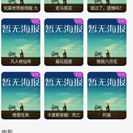
完美世界剧场版 九
走马观花
错过了，遗憾吗？
劫焚天
正片
正片
正片
/
/
/
凡人修仙传
最后孤屋
情挑六月花
正片
正片
正片
/
/
/
绝密任务
卡普斯穿越：死亡
时装
的反面
电影