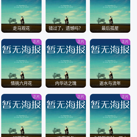
/
/
/
走马观花
错过了，遗憾吗？
最后孤屋
正片
正片
正片
/
/
/
情挑六月花
内华达之瑰
逝水与流年
正片
正片
正片
/
/
/