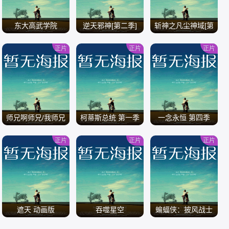
东大高武学院
逆天邪神[第二季]
斩神之凡尘神域[第
二季]
正片
正片
正片
/
/
/
师兄啊师兄/我师兄
柯蒂斯总统 第一季
一念永恒 第四季
实在太稳健了
正片
正片
正片
/
/
/
遮天 动画版
吞噬星空
蝙蝠侠：披风战士
第1-2季全