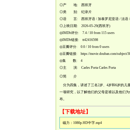
◎产 地: 西班牙
◎类 别: 纪录片
◎语 言: 西班牙语 / 加泰罗尼亚语 / 法语 /
◎上映日期: 2026-05-29(西班牙)
◎IMDb评分: 7.4 / 10 from 115 users
◎IMDb链接: tt42416598
◎豆瓣评分: 0.0 / 10 from 0 users
◎豆瓣链接:
https://movie.douban.com/subject/
◎集 数: 4
◎主 演: Carles Porta Carles Porta
◎简 介
分为四集，讲述了三名2岁、4岁和6岁的儿童
一项研究，以了解他们的父母是谁以及他们为
布。
【下载地址】
磁力：
1080p.HD中字.mp4