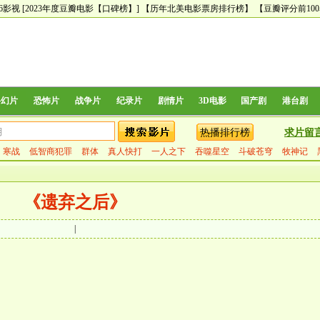
66影视
[2023年度豆瓣电影【口碑榜】]
【历年北美电影票房排行榜】
【豆瓣评分前10
科幻片
恐怖片
战争片
纪录片
剧情片
3D电影
国产剧
港台剧
热播排行榜
求片留
寒战
低智商犯罪
群体
真人快打
一人之下
吞噬星空
斗破苍穹
牧神记
《遗弃之后》
|