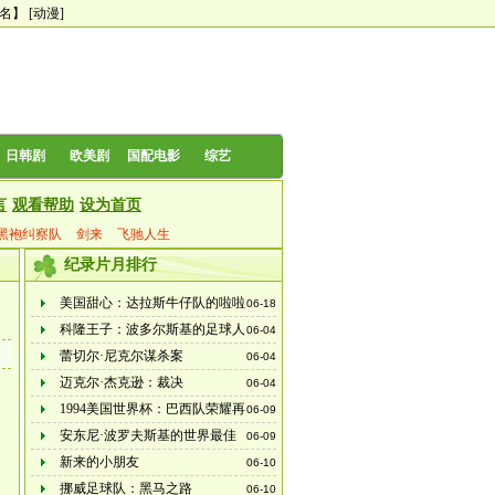
0名】
[动漫]
日韩剧
欧美剧
国配电影
综艺
言
观看帮助
设为首页
黑袍纠察队
剑来
飞驰人生
纪录片月排行
美国甜心：达拉斯牛仔队的啦啦
06-18
队长 三季全
科隆王子：波多尔斯基的足球人
06-04
生
蕾切尔·尼克尔谋杀案
06-04
迈克尔·杰克逊：裁决
06-04
1994美国世界杯：巴西队荣耀再
06-09
临
安东尼·波罗夫斯基的世界最佳
06-09
之旅
新来的小朋友
06-10
挪威足球队：黑马之路
06-10