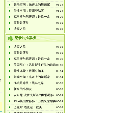
舞动空间：光谱上的舞蹈家
06-14
母性本能：得州夺胎案
06-14
克里斯与玛蒂娜：最后一盘
06-30
窗外是蓝星
07-01
遗弃之后
07-03
纪录片推荐榜
遗弃之后
07-03
窗外是蓝星
07-01
克里斯与玛蒂娜：最后一盘
06-30
美国甜心：达拉斯牛仔队的啦啦
06-18
队长 三季全
母性本能：得州夺胎案
06-14
舞动空间：光谱上的舞蹈家
06-14
公
挪威足球队：黑马之路
06-10
新来的小朋友
06-10
安东尼·波罗夫斯基的世界最佳
06-09
之旅
1994美国世界杯：巴西队荣耀再
06-09
临
迈克尔·杰克逊：裁决
06-04