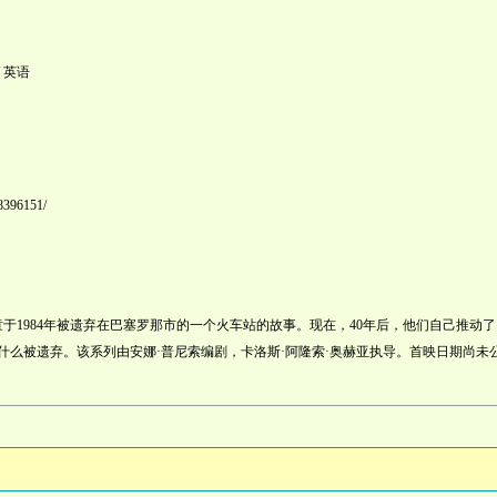
 英语
38396151/
于1984年被遗弃在巴塞罗那市的一个火车站的故事。现在，40年后，他们自己推动了
什么被遗弃。该系列由安娜·普尼索编剧，卡洛斯·阿隆索·奥赫亚执导。首映日期尚未